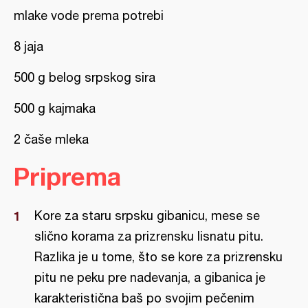
mlake vode prema potrebi
8 jaja
500 g belog srpskog sira
500 g kajmaka
2 čaše mleka
Priprema
Kore za staru srpsku gibanicu, mese se
slično korama za prizrensku lisnatu pitu.
Razlika je u tome, što se kore za prizrensku
pitu ne peku pre nadevanja, a gibanica je
karakteristična baš po svojim pečenim