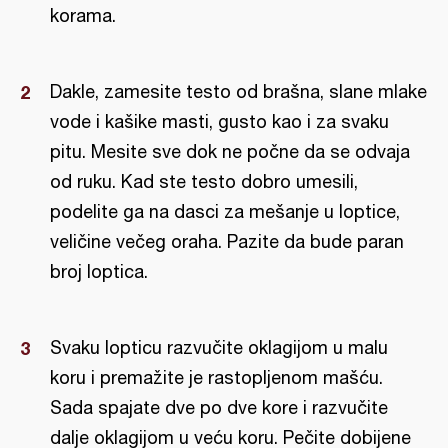
korama.
Dakle, zamesite testo od brašna, slane mlake
vode i kašike masti, gusto kao i za svaku
pitu. Mesite sve dok ne počne da se odvaja
od ruku. Kad ste testo dobro umesili,
podelite ga na dasci za mešanje u loptice,
veličine večeg oraha. Pazite da bude paran
broj loptica.
Svaku lopticu razvučite oklagijom u malu
koru i premažite je rastopljenom mašću.
Sada spajate dve po dve kore i razvučite
dalje oklagijom u veću koru. Pečite dobijene