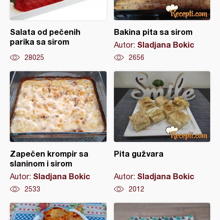
Salata od pečenih
Bakina pita sa sirom
parika sa sirom
Sladjana Bokic
Autor:
28025
2656
Zapečen krompir sa
Pita gužvara
slaninom i sirom
Sladjana Bokic
Sladjana Bokic
Autor:
Autor:
2533
2012