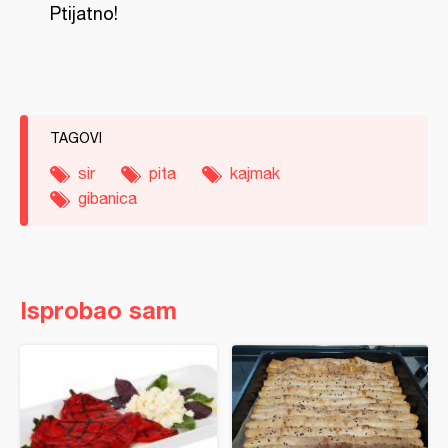
Ptijatno!
TAGOVI
sir
pita
kajmak
gibanica
Isprobao sam