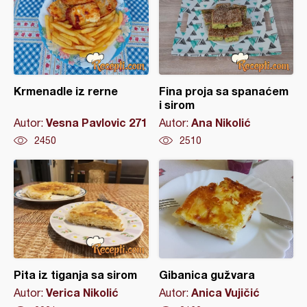
Krmenadle iz rerne
Fina proja sa spanaćem
i sirom
Vesna Pavlovic 271
Ana Nikolić
Autor:
Autor:
2450
2510
Pita iz tiganja sa sirom
Gibanica gužvara
Verica Nikolić
Anica Vujičić
Autor:
Autor: