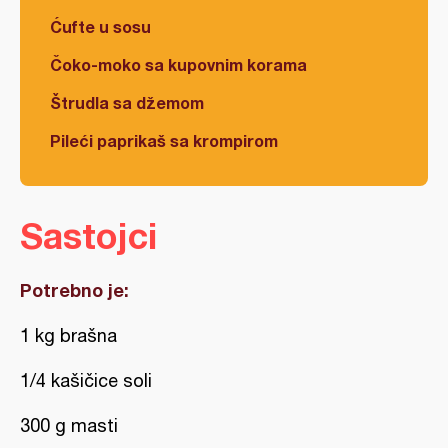
Ćufte u sosu
Čoko-moko sa kupovnim korama
Štrudla sa džemom
Pileći paprikaš sa krompirom
Sastojci
Potrebno je:
1 kg brašna
1/4 kašičice soli
300 g masti