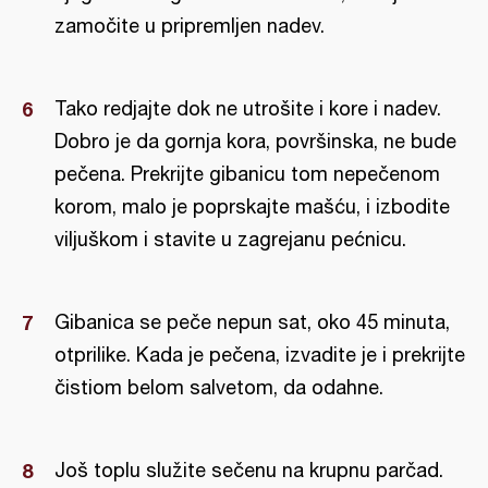
zamočite u pripremljen nadev.
Tako redjajte dok ne utrošite i kore i nadev.
Dobro je da gornja kora, površinska, ne bude
pečena. Prekrijte gibanicu tom nepečenom
korom, malo je poprskajte mašću, i izbodite
viljuškom i stavite u zagrejanu pećnicu.
Gibanica se peče nepun sat, oko 45 minuta,
otprilike. Kada je pečena, izvadite je i prekrijte
čistiom belom salvetom, da odahne.
Još toplu služite sečenu na krupnu parčad.