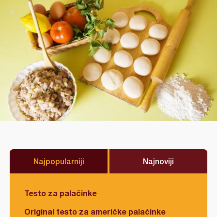
Najpopularniji
Najnoviji
Testo za palačinke
Original testo za američke palačinke