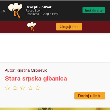
Recepti - Kuvar
Instalirajte
Recepti.com
Besplatna - Google Play
Ulogujte se
Autor: Kristina Milošević
Stara srpska gibanica
Dodaj u listu