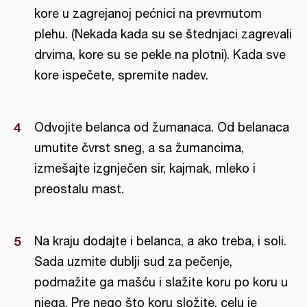
kore u zagrejanoj pećnici na prevrnutom
plehu. (Nekada kada su se štednjaci zagrevali
drvima, kore su se pekle na plotni). Kada sve
kore ispečete, spremite nadev.
Odvojite belanca od žumanaca. Od belanaca
umutite čvrst sneg, a sa žumancima,
izmešajte izgnječen sir, kajmak, mleko i
preostalu mast.
Na kraju dodajte i belanca, a ako treba, i soli.
Sada uzmite dublji sud za pečenje,
podmažite ga mašću i slažite koru po koru u
njega. Pre nego što koru složite, celu je