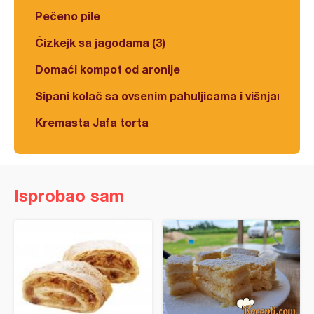
Pečeno pile
Čizkejk sa jagodama (3)
Domaći kompot od aronije
Sipani kolač sa ovsenim pahuljicama i višnjama
Kremasta Jafa torta
Isprobao sam