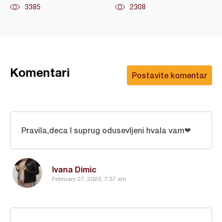
3385
2308
Komentari
Postavite komentar
Pravila,deca I suprug odusevljeni hvala vam❤
Ivana Dimic
February 27, 2020, 7:37 am