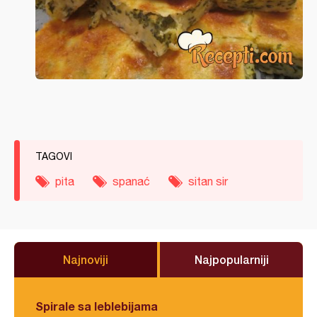
TAGOVI
pita
spanać
sitan sir
Najnoviji
Najpopularniji
Spirale sa leblebijama