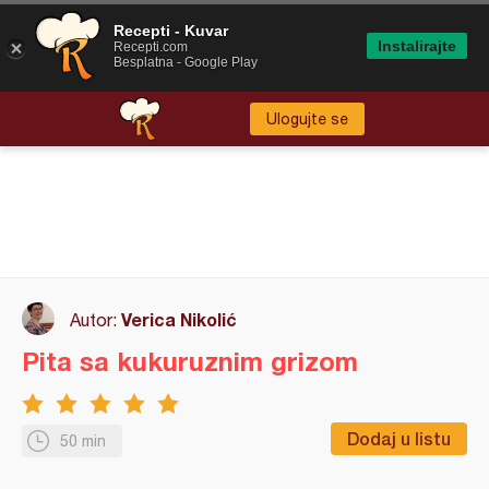
Recepti - Kuvar
Instalirajte
Recepti.com
Besplatna - Google Play
Ulogujte se
Verica Nikolić
Autor:
Pita sa kukuruznim grizom
Dodaj u listu
50 min