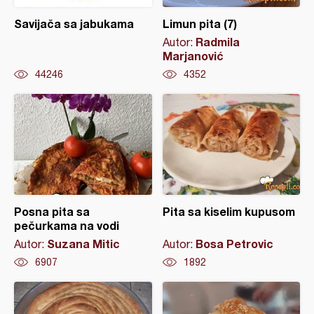
Savijača sa jabukama
Limun pita (7)
Radmila
Autor:
Marjanović
44246
4352
Posna pita sa
Pita sa kiselim kupusom
pečurkama na vodi
Suzana Mitic
Bosa Petrovic
Autor:
Autor:
6907
1892