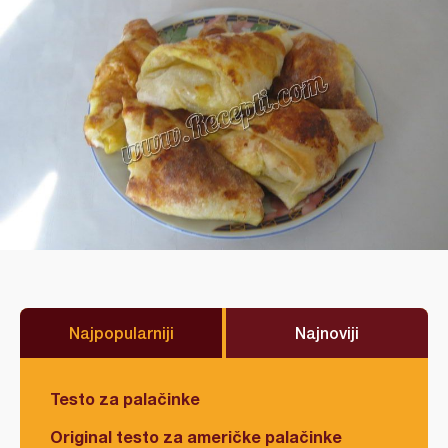
Najpopularniji
Najnoviji
Testo za palačinke
Original testo za američke palačinke