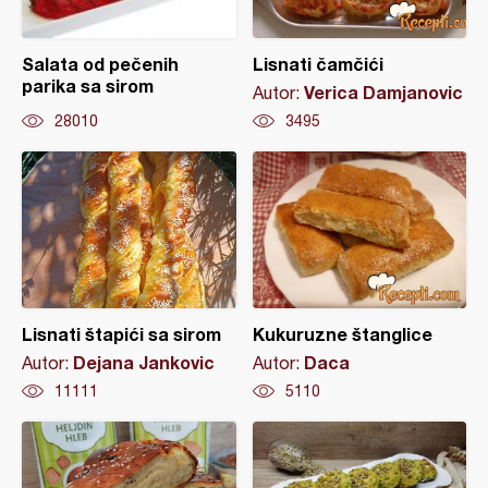
Salata od pečenih
Lisnati čamčići
parika sa sirom
Verica Damjanovic
Autor:
28010
3495
Lisnati štapići sa sirom
Kukuruzne štanglice
Dejana Jankovic
Daca
Autor:
Autor:
11111
5110