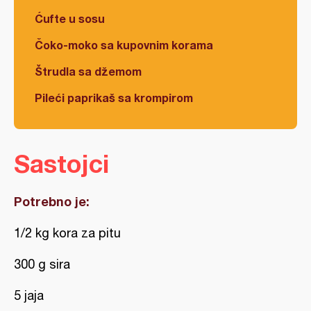
Ćufte u sosu
Čoko-moko sa kupovnim korama
Štrudla sa džemom
Pileći paprikaš sa krompirom
Sastojci
Potrebno je:
1/2 kg kora za pitu
300 g sira
5 jaja