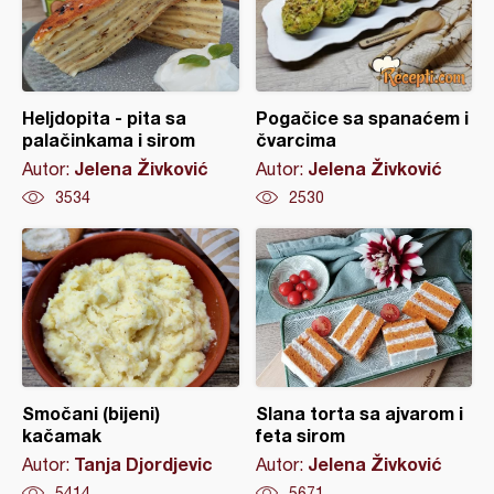
Heljdopita - pita sa
Pogačice sa spanaćem i
palačinkama i sirom
čvarcima
Jelena Živković
Jelena Živković
Autor:
Autor:
3534
2530
Smočani (bijeni)
Slana torta sa ajvarom i
kačamak
feta sirom
Tanja Djordjevic
Jelena Živković
Autor:
Autor:
5414
5671