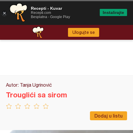
Recepti - Kuvar
Instalirajte
Recepti.com
Besplatna - Google Play
Ulogujte se
Autor: Tanja Ugrinović
Trouglići sa sirom
Dodaj u listu