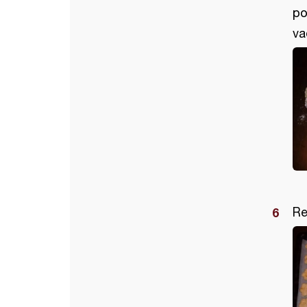
po
va
Re