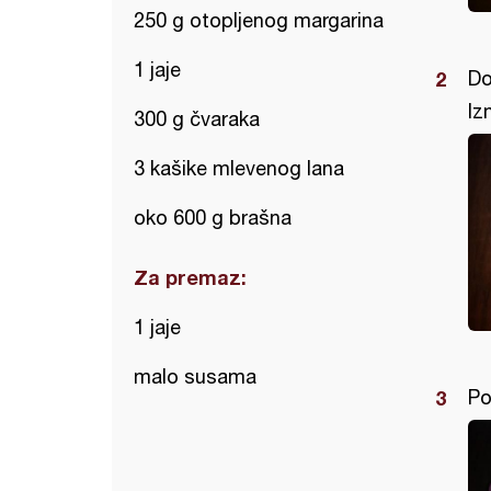
250 g otopljenog margarina
1 jaje
Do
Iz
300 g čvaraka
3 kašike mlevenog lana
oko 600 g brašna
Za premaz:
1 jaje
malo susama
Po