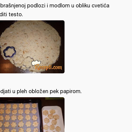
brašnjenoj podlozi i modlom u obliku cvetića
diti testo.
djati u pleh obložen pek papirom.