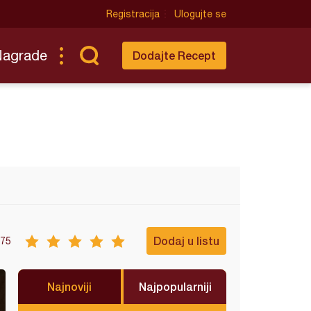
Registracija
Ulogujte se
Nagrade
Dodajte Recept
Dodaj u listu
75
Najnoviji
Najpopularniji