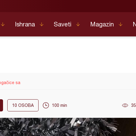
Ishrana
Saveti
Magazin
ogačice sa
10
OSOBA
100 min
35