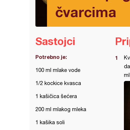
čvarcima
Sastojci
Pr
Potrebno je:
Kv
da
100 ml mlake vode
ml
1/2 kockice kvasca
1 kašičica šećera
200 ml mlakog mleka
1 kašika soli