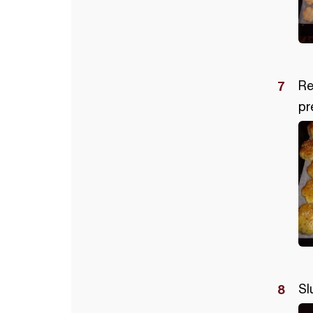
Re
pr
Sl