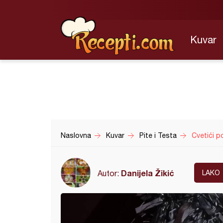
Kuvar
Naslovna
Kuvar
Pite i Testa
Cvetići p
Danijela Žikić
Autor:
LAKO