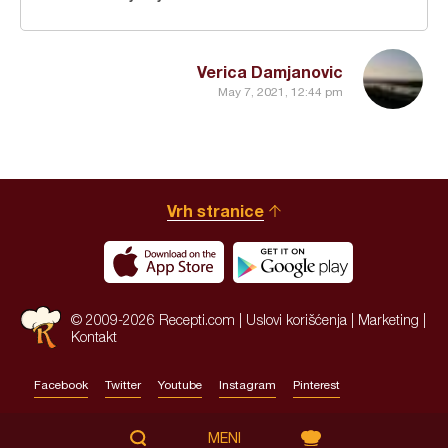
Verica Damjanovic
May 7, 2021, 12:44 pm
Vrh stranice
© 2009-2026 Recepti.com |
Uslovi korišćenja
|
Marketing
|
Kontakt
Facebook
Twitter
Youtube
Instagram
Pinterest
Site by:
HALO