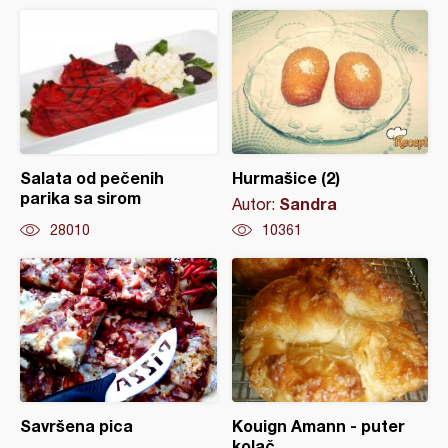
Salata od pečenih
Hurmašice (2)
parika sa sirom
Sandra
Autor:
28010
10361
Savršena pica
Kouign Amann - puter
kolač