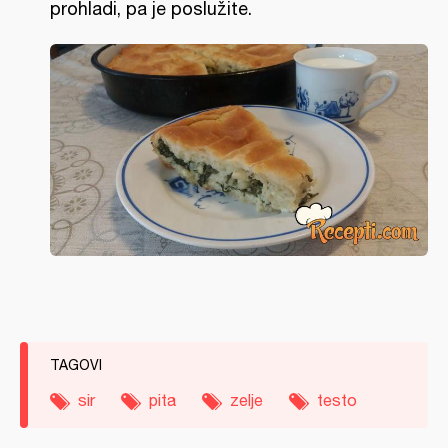
prohladi, pa je poslužite.
TAGOVI
sir
pita
zelje
testo