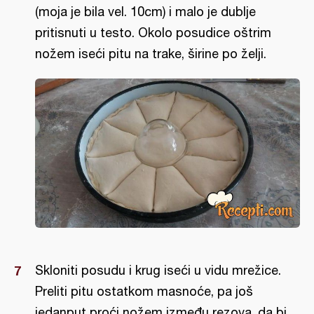
(moja je bila vel. 10cm) i malo je dublje
pritisnuti u testo. Okolo posudice oštrim
nožem iseći pitu na trake, širine po želji.
Skloniti posudu i krug iseći u vidu mrežice.
Preliti pitu ostatkom masnoće, pa još
jedanput proći nožem između rezova, da bi