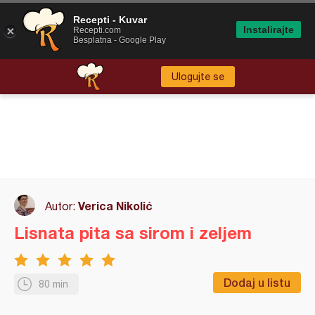
Recepti - Kuvar
Instalirajte
Recepti.com
Besplatna - Google Play
Ulogujte se
Verica Nikolić
Autor:
Lisnata pita sa sirom i zeljem
Dodaj u listu
80 min