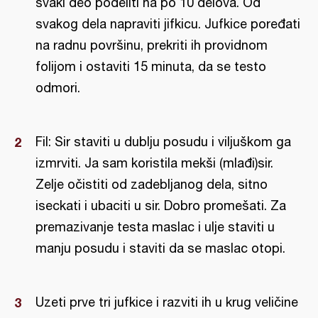
svaki deo podeliti na po 10 delova. Od
svakog dela napraviti jifkicu. Jufkice poređati
na radnu površinu, prekriti ih providnom
folijom i ostaviti 15 minuta, da se testo
odmori.
Fil: Sir staviti u dublju posudu i viljuškom ga
izmrviti. Ja sam koristila mekši (mlađi)sir.
Zelje očistiti od zadebljanog dela, sitno
iseckati i ubaciti u sir. Dobro promešati. Za
premazivanje testa maslac i ulje staviti u
manju posudu i staviti da se maslac otopi.
Uzeti prve tri jufkice i razviti ih u krug veličine