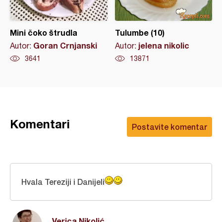
Mini čoko štrudla
Tulumbe (10)
Goran Crnjanski
jelena nikolic
Autor:
Autor:
3641
13871
Komentari
Postavite komentar
Hvala Tereziji i Danijeli
Verica Nikolić