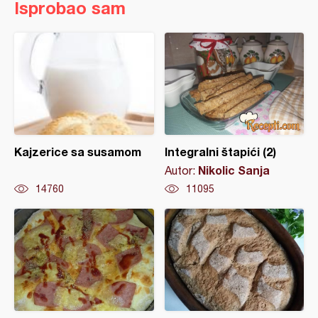
Isprobao sam
Kajzerice sa susamom
Integralni štapići (2)
Nikolic Sanja
Autor:
14760
11095