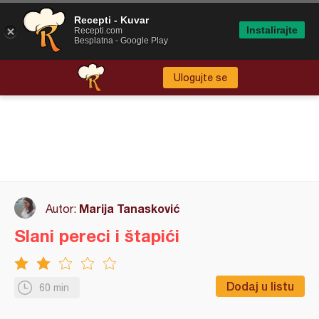
Recepti - Kuvar
Instalirajte
Recepti.com
Besplatna - Google Play
Ulogujte se
Marija Tanasković
Autor:
Slani pereci i štapići
Dodaj u listu
60 min