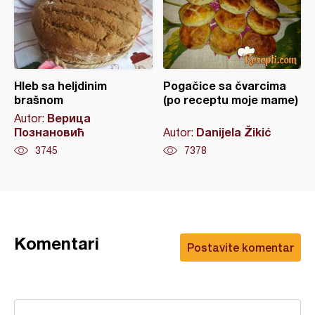
Hleb sa heljdinim
Pogačice sa čvarcima
brašnom
(po receptu moje mame)
Верица
Autor:
Познановић
Danijela Žikić
Autor:
3745
7378
Komentari
Postavite komentar