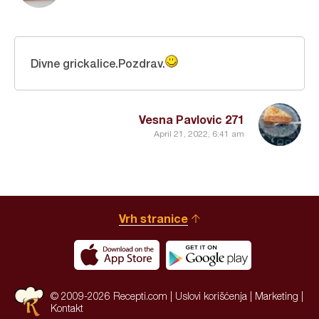
Divne grickalice.Pozdrav.
Vesna Pavlovic 271
April 21, 2022, 6:41 am
Vrh stranice
© 2009-2026 Recepti.com |
Uslovi korišćenja
|
Marketing
|
Kontakt