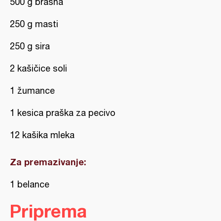
500 g brašna
250 g masti
250 g sira
2 kašičice soli
1 žumance
1 kesica praška za pecivo
12 kašika mleka
Za premazivanje:
1 belance
Priprema