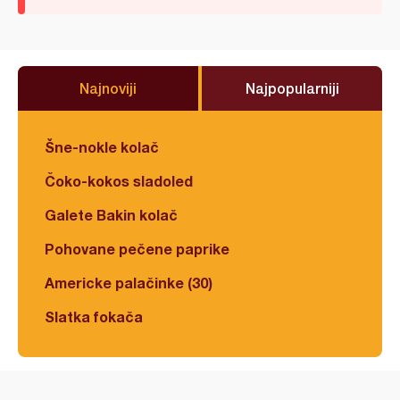
Najnoviji
Najpopularniji
Šne-nokle kolač
Čoko-kokos sladoled
Galete Bakin kolač
Pohovane pečene paprike
Americke palačinke (30)
Slatka fokača