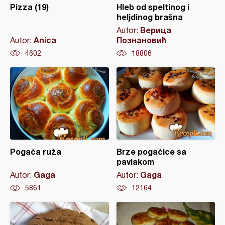
Pizza (19)
Hleb od speltinog i
heljdinog brašna
Верица
Autor:
Anica
Познановић
Autor:
4602
18806
Pogača ruža
Brze pogačice sa
pavlakom
Gaga
Gaga
Autor:
Autor:
5861
12164