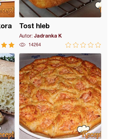
kora
Tost hleb
Jadranka K
Autor:
14264