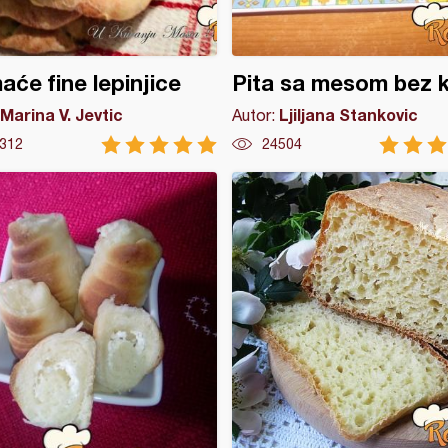
će fine lepinjice
Pita sa mesom bez 
Marina V. Jevtic
Ljiljana Stankovic
Autor:
312
24504