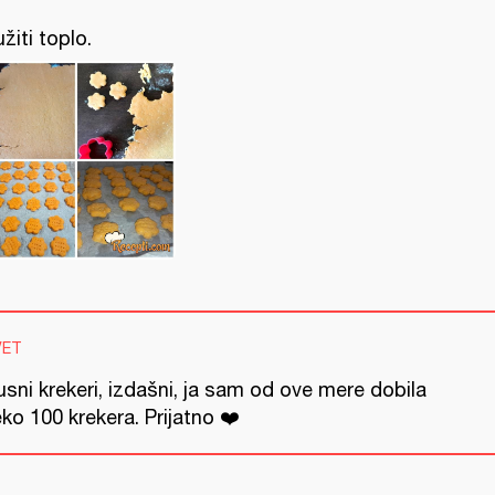
užiti toplo.
VET
sni krekeri, izdašni, ja sam od ove mere dobila
ko 100 krekera. Prijatno ❤️