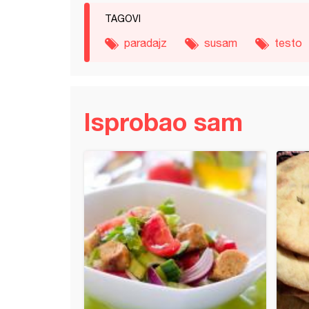
TAGOVI
paradajz
susam
testo
Isprobao sam
hleb