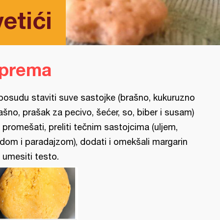
etići
iprema
posudu staviti suve sastojke (brašno, kukuruzno
ašno, prašak za pecivo, šećer, so, biber i susam)
 promešati, preliti tečnim sastojcima (uljem,
dom i paradajzom), dodati i omekšali margarin
 umesiti testo.