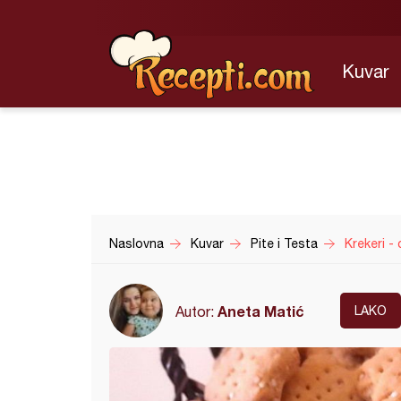
Kuvar
Naslovna
Kuvar
Pite i Testa
Krekeri - 
Aneta Matić
Autor:
LAKO