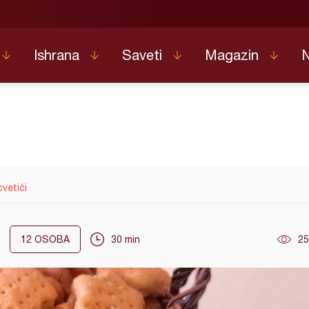
Ishrana
Saveti
Magazin
cvetići
12
OSOBA
30 min
25