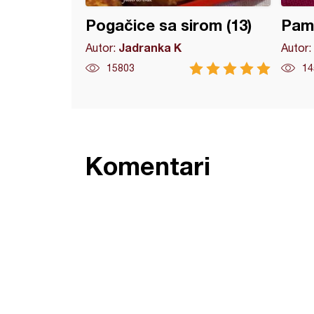
Pogačice sa sirom (13)
Pamu
Jadranka K
Autor:
Autor:
15803
14
Komentari