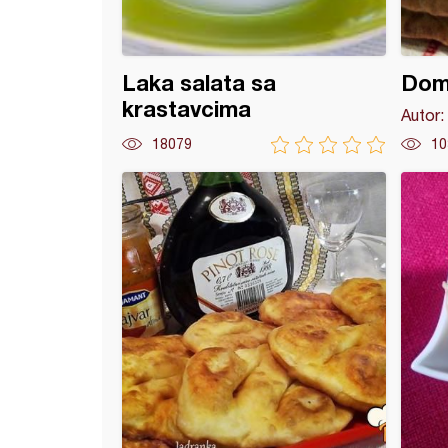
Laka salata sa
Doma
krastavcima
Autor:
18079
10
c pogača