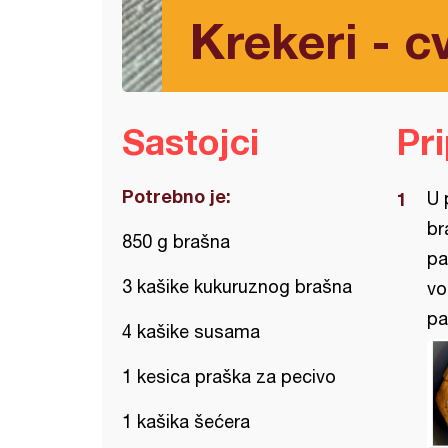
Krekeri - cv
Sastojci
Pr
Potrebno je:
U 
br
850 g brašna
pa
3 kašike kukuruznog brašna
vo
pa
4 kašike susama
1 kesica praška za pecivo
1 kašika šećera