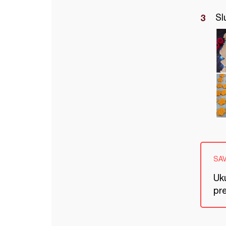
Sl
SA
Uku
pre