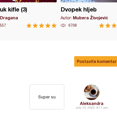
k kifle (3)
Dvopek hljeb
Dragana
Mubera Živojević
Autor:
557
6708
Postavite komentar
Super su
Aleksandra
July 15, 2022, 8:11 pm