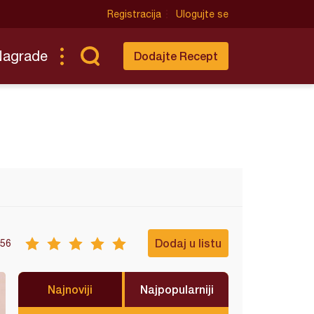
Registracija
Ulogujte se
Nagrade
Dodajte Recept
Dodaj u listu
56
Najnoviji
Najpopularniji