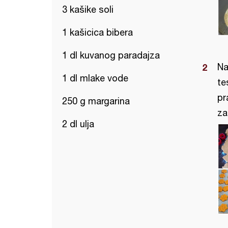
3 kašike soli
1 kašicica bibera
1 dl kuvanog paradajza
Na
1 dl mlake vode
te
pr
250 g margarina
za
2 dl ulja