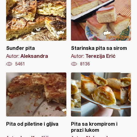
Sunđer pita
Starinska pita sa sirom
Aleksandra
Terezija Erić
Autor:
Autor:
5461
8136
Pita od piletine i gljiva
Pita sa krompirom i
prazi lukom