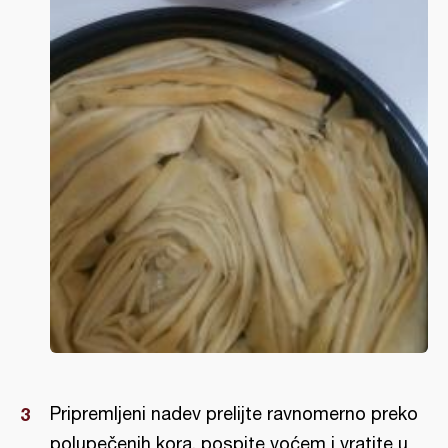
Pripremljeni nadev prelijte ravnomerno preko
polupečenih kora, pospite voćem i vratite u