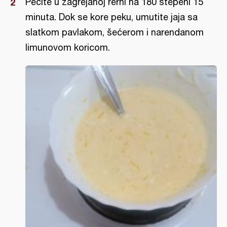
Pecite u zagrejanoj rerni na 180 stepeni 15
minuta. Dok se kore peku, umutite jaja sa
slatkom pavlakom, šećerom i narendanom
limunovom koricom.