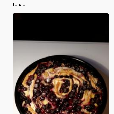
topao.