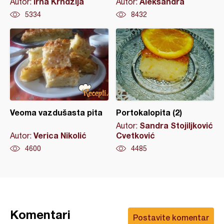
Irna Krndžija
Aleksandra
Autor:
Autor:
5334
8432
Veoma vazdušasta pita
Portokalopita (2)
Sandra Stojiljković
Autor:
Verica Nikolić
Cvetković
Autor:
4600
4485
Komentari
Postavite komentar