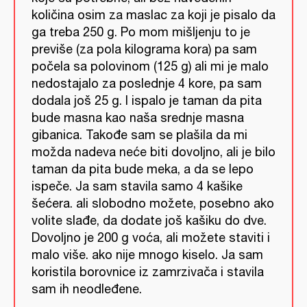
količina osim za maslac za koji je pisalo da
ga treba 250 g. Po mom mišljenju to je
previše (za pola kilograma kora) pa sam
počela sa polovinom (125 g) ali mi je malo
nedostajalo za poslednje 4 kore, pa sam
dodala još 25 g. I ispalo je taman da pita
bude masna kao naša srednje masna
gibanica. Takođe sam se plašila da mi
možda nadeva neće biti dovoljno, ali je bilo
taman da pita bude meka, a da se lepo
ispeče. Ja sam stavila samo 4 kašike
šećera. ali slobodno možete, posebno ako
volite slađe, da dodate još kašiku do dve.
Dovoljno je 200 g voća, ali možete staviti i
malo više. ako nije mnogo kiselo. Ja sam
koristila borovnice iz zamrzivača i stavila
sam ih neodleđene.