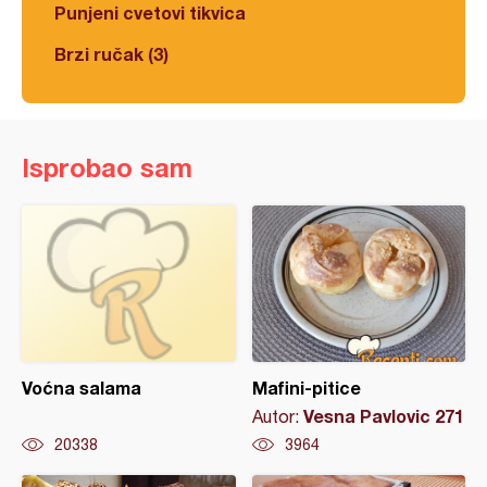
Punjeni cvetovi tikvica
Brzi ručak (3)
Isprobao sam
Voćna salama
Mafini-pitice
Vesna Pavlovic 271
Autor:
20338
3964