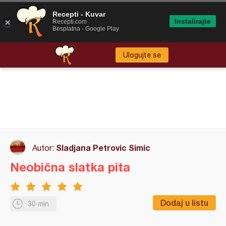
Recepti - Kuvar
Instalirajte
Recepti.com
Besplatna - Google Play
Ulogujte se
Sladjana Petrovic Simic
Autor:
Neobična slatka pita
Dodaj u listu
30 min