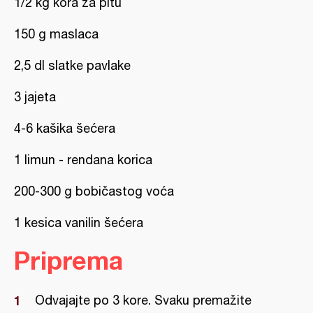
1/2 kg kora za pitu
150 g maslaca
2,5 dl slatke pavlake
3 jajeta
4-6 kašika šećera
1 limun - rendana korica
200-300 g bobičastog voća
1 kesica vanilin šećera
Priprema
Odvajajte po 3 kore. Svaku premažite