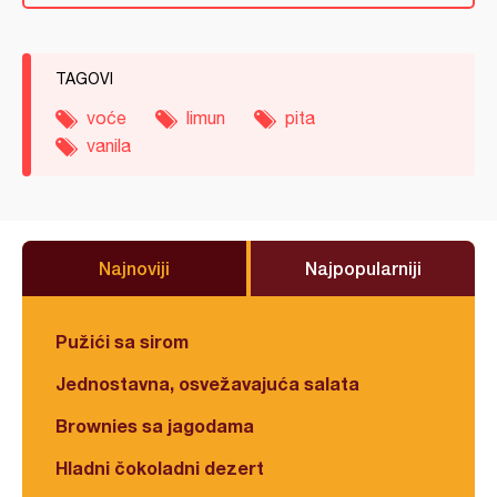
TAGOVI
voće
limun
pita
vanila
Najnoviji
Najpopularniji
Pužići sa sirom
Jednostavna, osvežavajuća salata
Brownies sa jagodama
Hladni čokoladni dezert