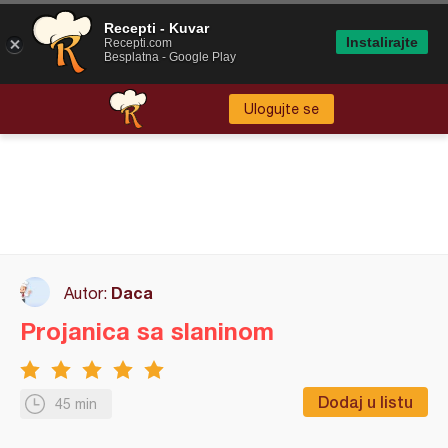
Recepti - Kuvar
Instalirajte
Recepti.com
Besplatna - Google Play
Ulogujte se
Daca
Autor:
Projanica sa slaninom
Dodaj u listu
45 min