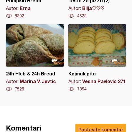
Pumpkin Bread
Testo za pizzu (2)
Erna
Bilja♡♡♡
Autor:
Autor:
8302
4628
24h Hleb & 24h Bread
Kajmak pita
Marina V. Jevtic
Vesna Pavlovic 271
Autor:
Autor:
7528
7894
Komentari
Postavite komentar