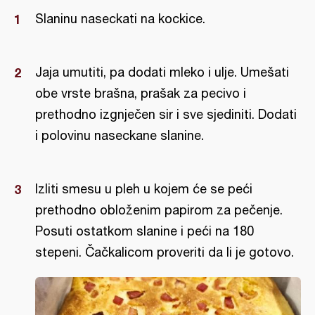
Slaninu naseckati na kockice.
Jaja umutiti, pa dodati mleko i ulje. Umešati
obe vrste brašna, prašak za pecivo i
prethodno izgnječen sir i sve sjediniti. Dodati
i polovinu naseckane slanine.
Izliti smesu u pleh u kojem će se peći
prethodno obloženim papirom za pečenje.
Posuti ostatkom slanine i peći na 180
stepeni. Čačkalicom proveriti da li je gotovo.