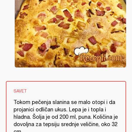
SAVET
Tokom pečenja slanina se malo otopi i da
projanici odličan ukus. Lepa je i topla i
hladna. Šolja je od 200 ml, puna. Količina je
dovoljna za tepsiju srednje veličine, oko 32
cm.