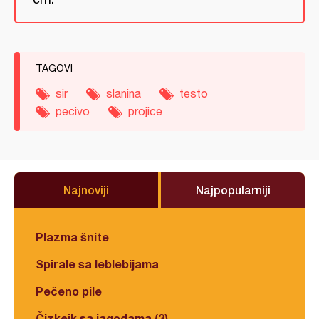
TAGOVI
sir
slanina
testo
pecivo
projice
Najnoviji
Najpopularniji
Plazma šnite
Spirale sa leblebijama
Pečeno pile
Čizkejk sa jagodama (3)