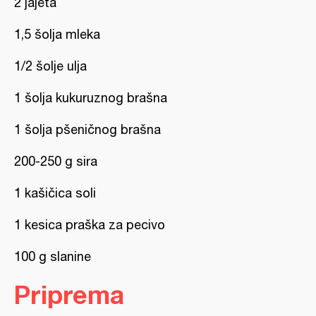
2 jajeta
1,5 šolja mleka
1/2 šolje ulja
1 šolja kukuruznog brašna
1 šolja pšeničnog brašna
200-250 g sira
1 kašičica soli
1 kesica praška za pecivo
100 g slanine
Priprema