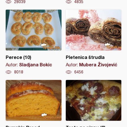
28039
4835
Perece (10)
Pletenica štrudla
Sladjana Bokic
Mubera Živojević
Autor:
Autor:
8018
6456