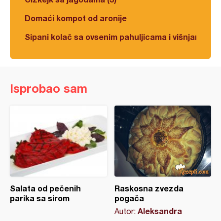
Domaći kompot od aronije
Sipani kolač sa ovsenim pahuljicama i višnjama
Isprobao sam
Salata od pečenih
Raskosna zvezda
parika sa sirom
pogača
Aleksandra
Autor: