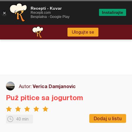
Recepti - Kuvar
Instalirajte
Recepti.com
Besplatna - Google Play
Ulogujte se
Verica Damjanovic
Autor:
Puž pitice sa jogurtom
Dodaj u listu
40 min