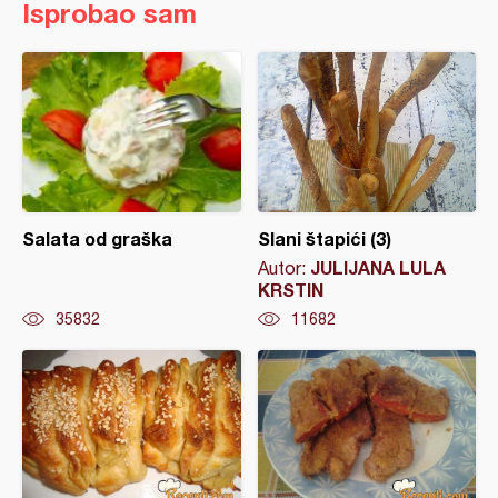
Isprobao sam
Salata od graška
Slani štapići (3)
JULIJANA LULA
Autor:
KRSTIN
35832
11682