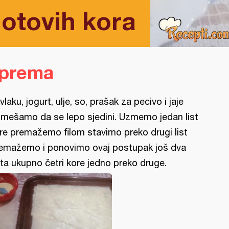
gotovih kora
iprema
vlaku, jogurt, ulje, so, prašak za pecivo i jaje
mešamo da se lepo sjedini. Uzmemo jedan list
re premažemo filom stavimo preko drugi list
emažemo i ponovimo ovaj postupak još dva
ta ukupno četri kore jedno preko druge.