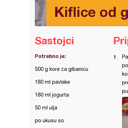
Kiflice od 
Sastojci
Pr
Potrebno je:
Pa
po
500 g kore za gibanicu
ko
180 ml pavlake
pr
pu
180 ml jogurta
50 ml ulja
po ukusu so