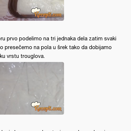
ru prvo podelimo na tri jednaka dela zatim svaki
o presečemo na pola u šrek tako da dobijamo
ku vrstu trouglova.