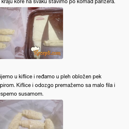
i kraju kore na svaku stavimo po komad parizera.
ijemo u kiflice i ređamo u pleh obložen pek
pirom. Kiflice i odozgo premažemo sa malo fila i
ospemo susamom.