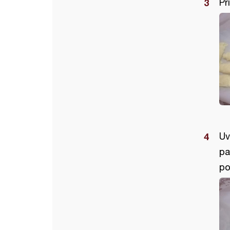
Pr
Uv
pa
p