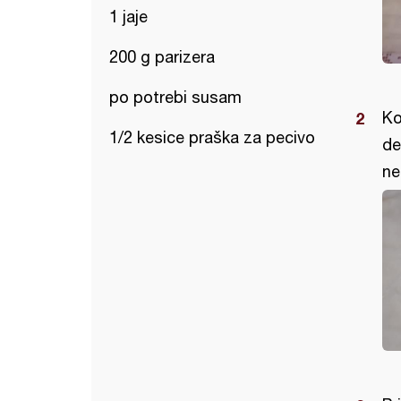
1 jaje
200 g parizera
po potrebi susam
Ko
1/2 kesice praška za pecivo
de
ne