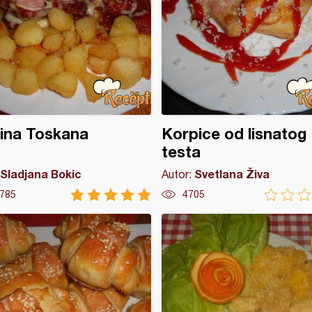
tina Toskana
Korpice od lisnatog
testa
Sladjana Bokic
Svetlana Živa
Autor:
785
4705