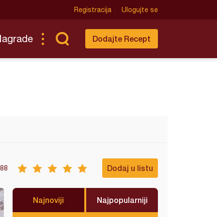
Registracija
Ulogujte se
Nagrade
Dodajte Recept
Dodaj u listu
88
Najnoviji
Najpopularniji