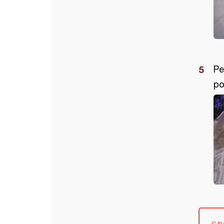
Pe
po