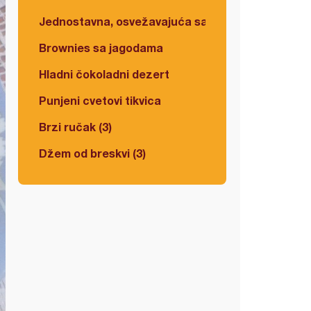
Jednostavna, osvežavajuća salata
Brownies sa jagodama
Hladni čokoladni dezert
Punjeni cvetovi tikvica
Brzi ručak (3)
Džem od breskvi (3)