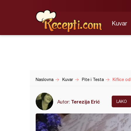
Kuvar
Naslovna
Kuvar
Pite i Testa
Kiflice od
Terezija Erić
Autor:
LAKO