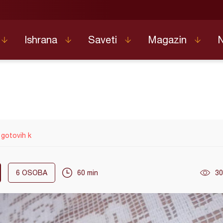
Ishrana
Saveti
Magazin
 gotovih k
6
OSOBA
60 min
30