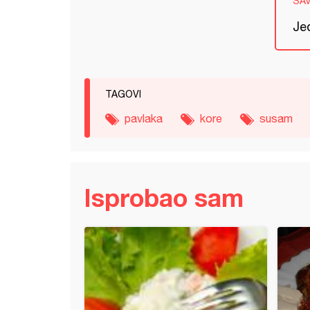
SA
Jed
TAGOVI
pavlaka
kore
susam
Isprobao sam
ni medaljoni