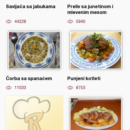
Savijača sa jabukama
Preliv sa junetinom i
mlevenim mesom
44228
5940
Čorba sa spanaćem
Punjeni kotleti
11033
8753