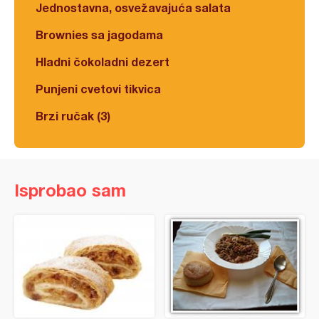
Jednostavna, osvežavajuća salata
Brownies sa jagodama
Hladni čokoladni dezert
Punjeni cvetovi tikvica
Brzi ručak (3)
Isprobao sam