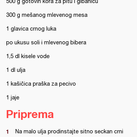
500 g gotovih kora za pitu i gibanicu
300 g mešanog mlevenog mesa
1 glavica crnog luka
po ukusu soli i mlevenog bibera
1,5 dl kisele vode
1 dl ulja
1 kašičica praška za pecivo
1 jaje
Priprema
Na malo ulja prodinstajte sitno seckan crni