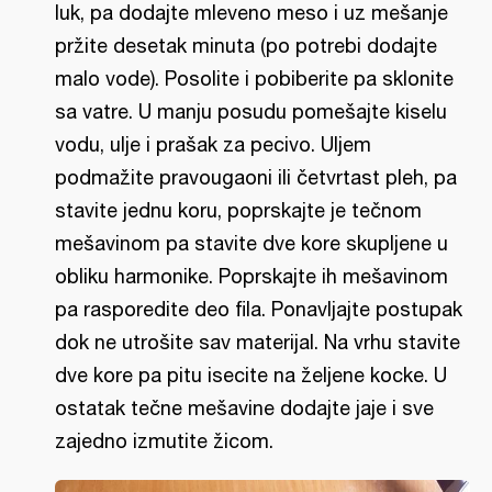
luk, pa dodajte mleveno meso i uz mešanje
pržite desetak minuta (po potrebi dodajte
malo vode). Posolite i pobiberite pa sklonite
sa vatre. U manju posudu pomešajte kiselu
vodu, ulje i prašak za pecivo. Uljem
podmažite pravougaoni ili četvrtast pleh, pa
stavite jednu koru, poprskajte je tečnom
mešavinom pa stavite dve kore skupljene u
obliku harmonike. Poprskajte ih mešavinom
pa rasporedite deo fila. Ponavljajte postupak
dok ne utrošite sav materijal. Na vrhu stavite
dve kore pa pitu isecite na željene kocke. U
ostatak tečne mešavine dodajte jaje i sve
zajedno izmutite žicom.