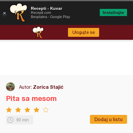
Recepti - Kuvar
Instalirajte
Recepti.com
Besplatna - Google Play
Ulogujte se
Zorica Stajić
Autor:
Pita sa mesom
Dodaj u listu
90 min