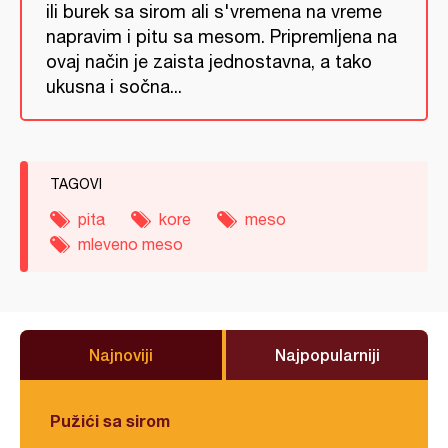
ili burek sa sirom ali s'vremena na vreme
napravim i pitu sa mesom. Pripremljena na
ovaj način je zaista jednostavna, a tako
ukusna i sočna...
TAGOVI
pita
kore
meso
mleveno meso
Najnoviji
Najpopularniji
Pužići sa sirom