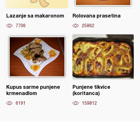
Lazanje sa makaronom
Rolovana prasetina
7706
25862
Kupus sarme punjene
Punjene tikvice
krmenadlom
(koritanca)
6191
159812