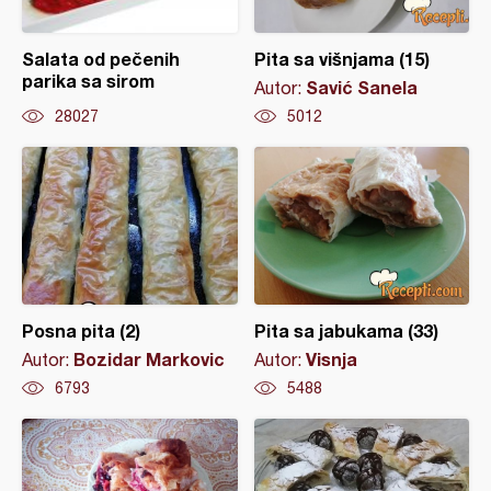
Salata od pečenih
Pita sa višnjama (15)
parika sa sirom
Savić Sanela
Autor:
28027
5012
Posna pita (2)
Pita sa jabukama (33)
Bozidar Markovic
Visnja
Autor:
Autor:
6793
5488