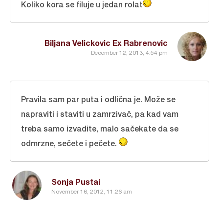
Koliko kora se filuje u jedan rolat
Biljana Velickovic Ex Rabrenovic
December 12, 2013, 4:54 pm
Pravila sam par puta i odlična je. Može se
napraviti i staviti u zamrzivač, pa kad vam
treba samo izvadite, malo sačekate da se
odmrzne, sečete i pečete.
Sonja Pustai
November 16, 2012, 11:26 am