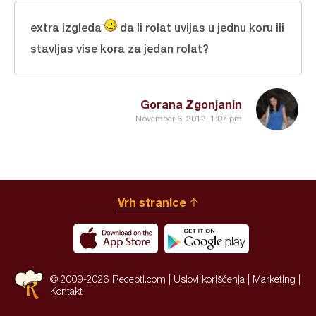
extra izgleda
da li rolat uvijas u jednu koru ili
stavljas vise kora za jedan rolat?
Gorana Zgonjanin
November 6, 2012, 1:07 pm
Vrh stranice
© 2009-2026 Recepti.com |
Uslovi korišćenja
|
Marketing
|
Kontakt