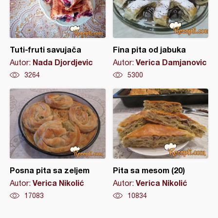
Tuti-fruti savujača
Fina pita od jabuka
Nada Djordjevic
Verica Damjanovic
Autor:
Autor:
3264
5300
Posna pita sa zeljem
Pita sa mesom (20)
Verica Nikolić
Verica Nikolić
Autor:
Autor:
17083
10834