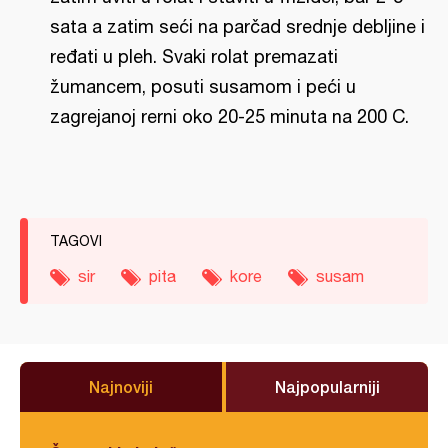
sata a zatim seći na parčad srednje debljine i
ređati u pleh. Svaki rolat premazati
žumancem, posuti susamom i peći u
zagrejanoj rerni oko 20-25 minuta na 200 C.
TAGOVI
sir
pita
kore
susam
Najnoviji
Najpopularniji