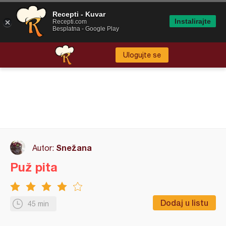
Recepti - Kuvar
Instalirajte
Recepti.com
Besplatna - Google Play
Ulogujte se
Snežana
Autor:
Puž pita
Dodaj u listu
45 min