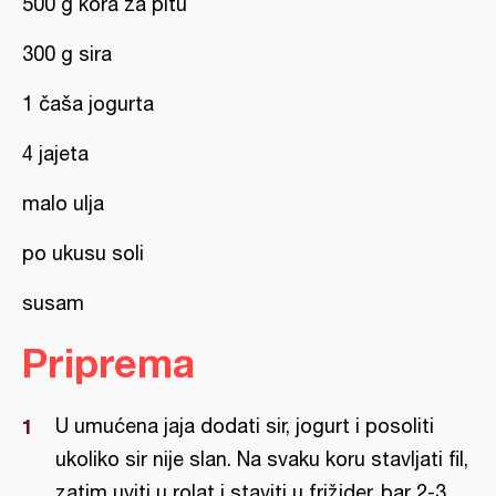
500 g kora za pitu
300 g sira
1 čaša jogurta
4 jajeta
malo ulja
po ukusu soli
susam
Priprema
U umućena jaja dodati sir, jogurt i posoliti
ukoliko sir nije slan. Na svaku koru stavljati fil,
zatim uviti u rolat i staviti u frižider, bar 2-3