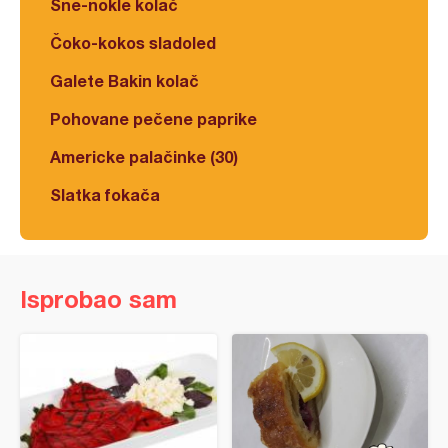
Šne-nokle kolač
Čoko-kokos sladoled
Galete Bakin kolač
Pohovane pečene paprike
Americke palačinke (30)
Slatka fokača
Isprobao sam