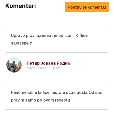
Komentari
Postavite komentar
Upravo pravila,recept je odlican.. Kiflice
savrsene ❣️
Петар Јована Родић
May 27, 2020, 11:03 pm
Fenomenalne kiflice nestale ocas posla Od sad
pravim samo po ovom receptu