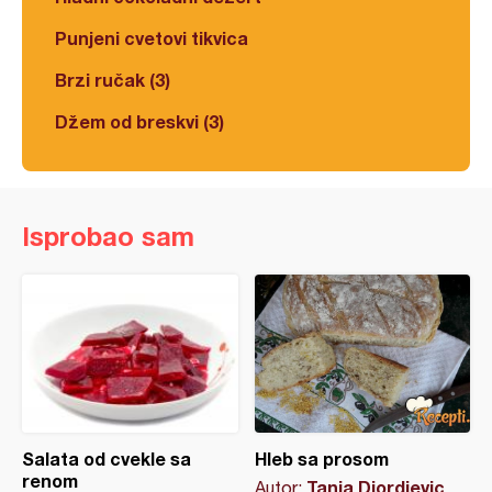
Punjeni cvetovi tikvica
Brzi ručak (3)
Džem od breskvi (3)
Isprobao sam
Salata od cvekle sa
Hleb sa prosom
renom
Tanja Djordjevic
Autor: