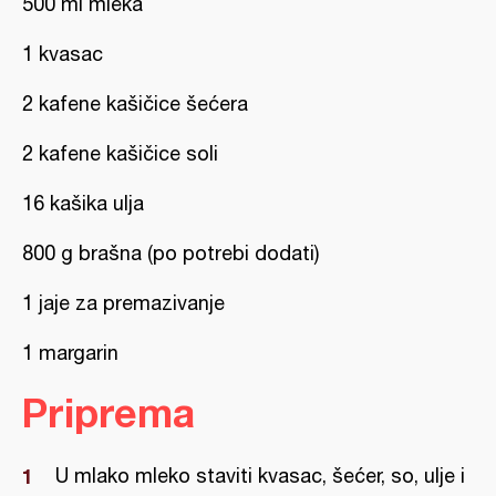
500 ml mleka
1 kvasac
2 kafene kašičice šećera
2 kafene kašičice soli
16 kašika ulja
800 g brašna (po potrebi dodati)
1 jaje za premazivanje
1 margarin
Priprema
U mlako mleko staviti kvasac, šećer, so, ulje i