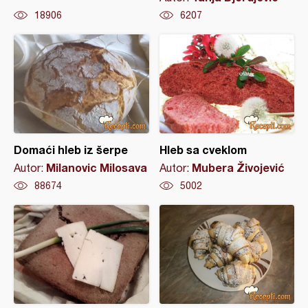
18906
6207
Domaći hleb iz šerpe
Hleb sa cveklom
Milanovic Milosava
Mubera Živojević
Autor:
Autor:
88674
5002