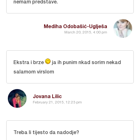
nemam predstave.
Mediha Odobašić-Uglješa
March 20, 2015, 4:00 pm
Ekstra i brze
ja ih punim nkad sorim nekad
salamom virslom
Jovana Lilic
February 21, 2015, 12:23 pm
Treba li tijesto da nadodje?