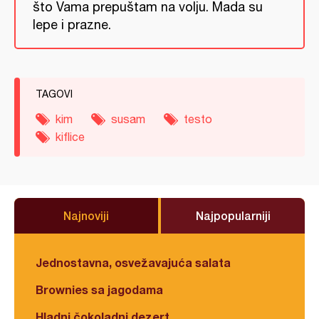
što Vama prepuštam na volju. Mada su
lepe i prazne.
TAGOVI
kim
susam
testo
kiflice
Najnoviji
Najpopularniji
Jednostavna, osvežavajuća salata
Brownies sa jagodama
Hladni čokoladni dezert