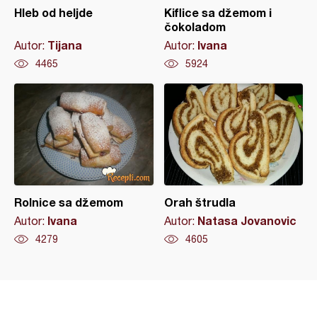
Hleb od heljde
Kiflice sa džemom i
čokoladom
Tijana
Ivana
Autor:
Autor:
4465
5924
Rolnice sa džemom
Orah štrudla
Ivana
Natasa Jovanovic
Autor:
Autor:
4279
4605