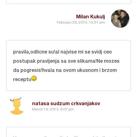
Milan Kukulj
February 28, 2014, 12:51 pm
pravila,odlicne su!al najvise mi se svidj ceo
postupak pravljenja sa sve slikama!Ne mozes
da pogresis!hvala na ovom ukusnom i brzom
receptu
natasa sudzum crkvanjakov
March 16, 2013, 6:07 pm