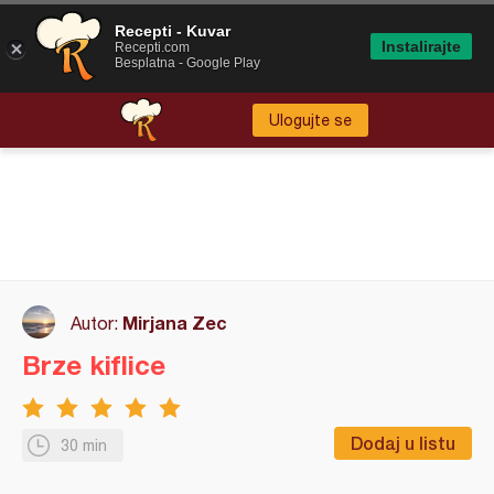
Recepti - Kuvar
Instalirajte
Recepti.com
Besplatna - Google Play
Ulogujte se
Mirjana Zec
Autor:
Brze kiflice
Dodaj u listu
30 min