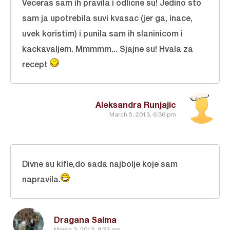
Veceras sam ih pravila i odlicne su! Jedino sto
sam ja upotrebila suvi kvasac (jer ga, inace,
uvek koristim) i punila sam ih slaninicom i
kackavaljem. Mmmmm... Sjajne su! Hvala za
recept
Aleksandra Runjajic
March 5, 2013, 6:36 pm
Divne su kifle,do sada najbolje koje sam
napravila.
Dragana Salma
March 3, 2013, 9:33 pm