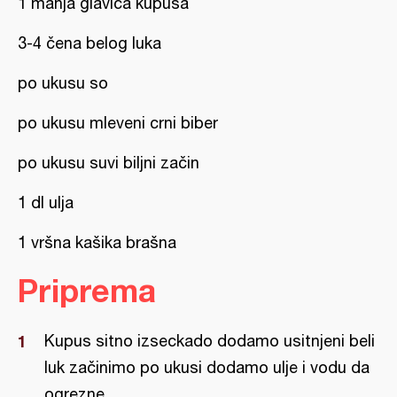
1 manja glavica kupusa
3-4 čena belog luka
po ukusu so
po ukusu mleveni crni biber
po ukusu suvi biljni začin
1 dl ulja
1 vršna kašika brašna
Priprema
Kupus sitno izseckado dodamo usitnjeni beli
luk začinimo po ukusi dodamo ulje i vodu da
ogrezne.