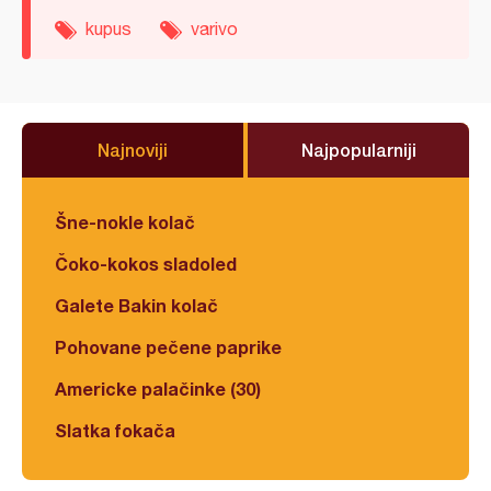
kupus
varivo
Najnoviji
Najpopularniji
Šne-nokle kolač
Čoko-kokos sladoled
Galete Bakin kolač
Pohovane pečene paprike
Americke palačinke (30)
Slatka fokača