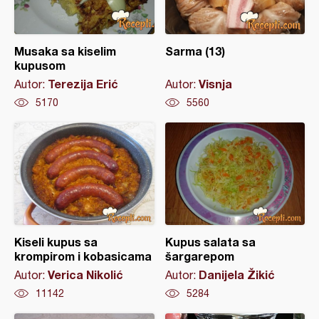
Musaka sa kiselim
Sarma (13)
kupusom
Terezija Erić
Visnja
Autor:
Autor:
5170
5560
Kiseli kupus sa
Kupus salata sa
krompirom i kobasicama
šargarepom
Verica Nikolić
Danijela Žikić
Autor:
Autor:
11142
5284