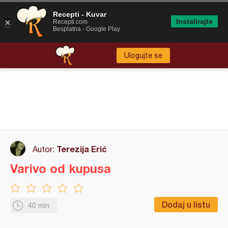
Recepti - Kuvar
Instalirajte
Recepti.com
Besplatna - Google Play
Ulogujte se
Terezija Erić
Autor:
Varivo od kupusa
Dodaj u listu
40 min