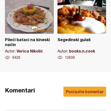
Pileći bataci na kineski
Segedinski gulaš
način
Verica Nikolić
books.n.cook
Autor:
Autor:
6426
12639
Komentari
Postavite komentar