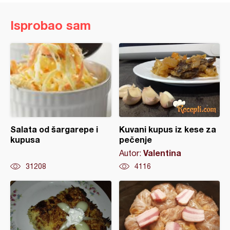
Isprobao sam
Salata od šargarepe i
Kuvani kupus iz kese za
kupusa
pečenje
Valentina
Autor:
31208
4116