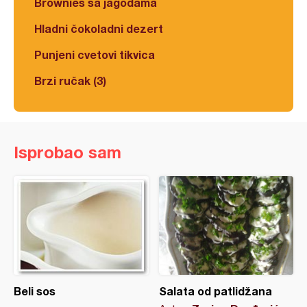
Brownies sa jagodama
Hladni čokoladni dezert
Punjeni cvetovi tikvica
Brzi ručak (3)
Isprobao sam
Beli sos
Salata od patlidžana