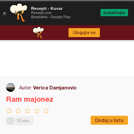
Recepti - Kuvar
Instalirajte
Recepti.com
Besplatna - Google Play
Ulogujte se
Verica Damjanovic
Autor:
Ram majonez
Dodaj u listu
10 min