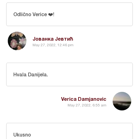
Odlično Verice ❤️!
Јованка Јевтић
May 27, 2022, 12:46 pm
Hvala Danijela.
Verica Damjanovic
May 27, 2022, 6:55 am
Ukusno