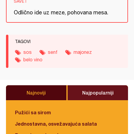
SAVET
Odlično ide uz meze, pohovana mesa.
TAGOVI
sos
senf
majonez
belo vino
Najnoviji
Najpopularniji
Pužići sa sirom
Jednostavna, osvežavajuća salata