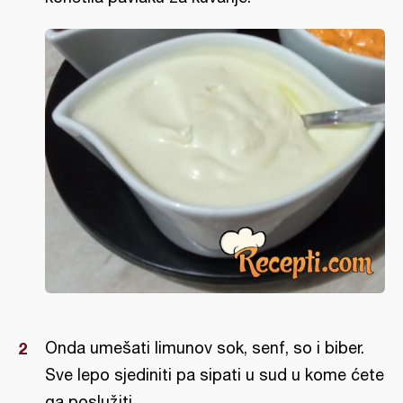
Onda umešati limunov sok, senf, so i biber.
Sve lepo sjediniti pa sipati u sud u kome ćete
ga poslužiti.