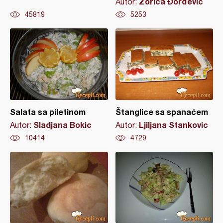
Zorica Đorđević
Autor:
45819
5253
Salata sa piletinom
Štanglice sa spanaćem
Sladjana Bokic
Ljiljana Stankovic
Autor:
Autor:
10414
4729