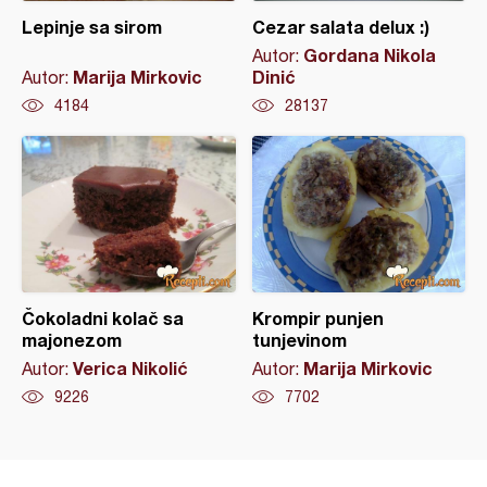
Lepinje sa sirom
Cezar salata delux :)
Gordana Nikola
Autor:
Marija Mirkovic
Dinić
Autor:
4184
28137
Čokoladni kolač sa
Krompir punjen
majonezom
tunjevinom
Verica Nikolić
Marija Mirkovic
Autor:
Autor:
9226
7702