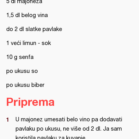
5 dl majoneza
1,5 dl belog vina
do 2 dl slatke pavlake
1 veći limun - sok
10 g senfa
po ukusu so
po ukusu biber
Priprema
U majonez umesati belo vino pa dodavati
pavlaku po ukusu, ne više od 2 dl. Ja sam
koristila pavlaku za kuvanje.