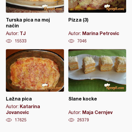
Turska pica na moj
Pizza (3)
način
TJ
Marina Petrovic
Autor:
Autor:
15533
7046
Lažna pica
Slane kocke
Katarina
Autor:
Jovanovic
Maja Cernjev
Autor:
17625
26379