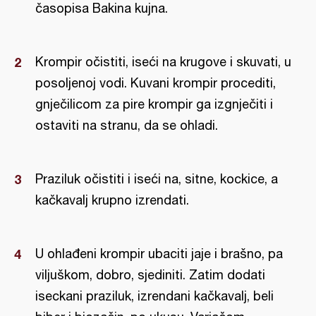
časopisa Bakina kujna.
Krompir očistiti, iseći na krugove i skuvati, u
posoljenoj vodi. Kuvani krompir procediti,
gnječilicom za pire krompir ga izgnječiti i
ostaviti na stranu, da se ohladi.
Praziluk očistiti i iseći na, sitne, kockice, a
kačkavalj krupno izrendati.
U ohlađeni krompir ubaciti jaje i brašno, pa
viljuškom, dobro, sjediniti. Zatim dodati
iseckani praziluk, izrendani kačkavalj, beli