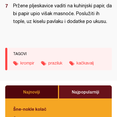
Pržene pljeskavice vaditi na kuhinjski papir, da
bi papir upio višak masnoće. Poslužiti ih
tople, uz kiselu pavlaku i dodatke po ukusu.
TAGOVI
krompir
praziluk
kačkavalj
Najnoviji
Najpopularniji
Šne-nokle kolač