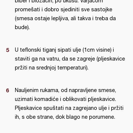
biber i biozačin, po ukusu. Varjačom
promešati i dobro sjediniti sve sastojke
(smesa ostaje lepljiva, ali takva i treba da
bude).
U teflonski tiganj sipati ulje (1cm visine) i
staviti ga na vatru, da se zagreje (pljeskavice
pržiti na srednjoj temperaturi).
Nauljenim rukama, od napravljene smese,
uzimati komadiće i oblikovati pljeskavice.
Pljeskavice spuštati na zagrejano ulje i pržiti
ih, s obe strane, dok blago ne porumene.