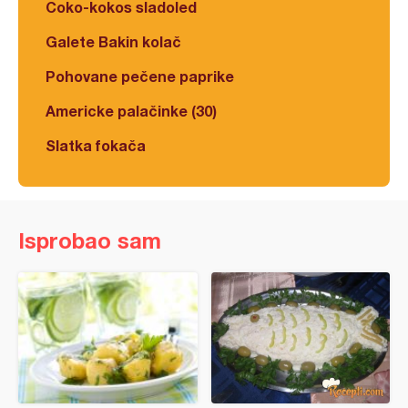
Čoko-kokos sladoled
Galete Bakin kolač
Pohovane pečene paprike
Americke palačinke (30)
Slatka fokača
Isprobao sam