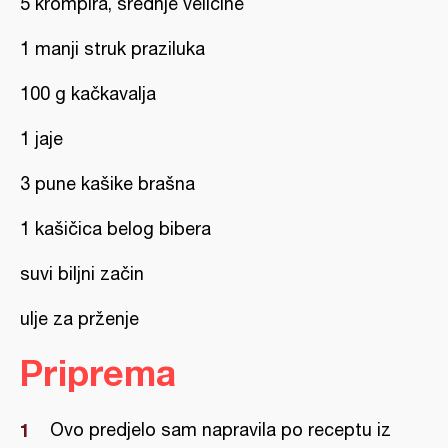
5 krompira, srednje veličine
1 manji struk praziluka
100 g kačkavalja
1 jaje
3 pune kašike brašna
1 kašičica belog bibera
suvi biljni začin
ulje za prženje
Priprema
Ovo predjelo sam napravila po receptu iz