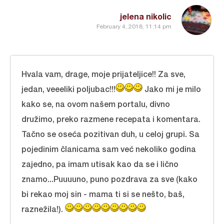
jelena nikolic
February 4, 2018, 11:14 pm
Hvala vam, drage, moje prijateljice!! Za sve,
jedan, veeeliki poljubac!!!
Jako mi je milo
kako se, na ovom našem portalu, divno
družimo, preko razmene recepata i komentara.
Tačno se oseća pozitivan duh, u celoj grupi. Sa
pojedinim članicama sam već nekoliko godina
zajedno, pa imam utisak kao da se i lično
znamo...Puuuuno, puno pozdrava za sve (kako
bi rekao moj sin - mama ti si se nešto, baš,
raznežila!).