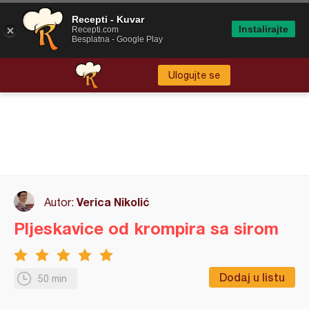
Recepti - Kuvar
Instalirajte
Recepti.com
Besplatna - Google Play
Ulogujte se
Verica Nikolić
Autor:
Pljeskavice od krompira sa sirom
Dodaj u listu
50 min