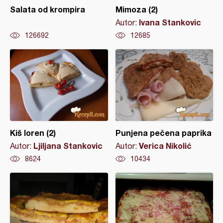
Salata od krompira
Mimoza (2)
Ivana Stankovic
Autor:
126692
12685
Kiš loren (2)
Punjena pečena paprika
Ljiljana Stankovic
Verica Nikolić
Autor:
Autor:
8624
10434