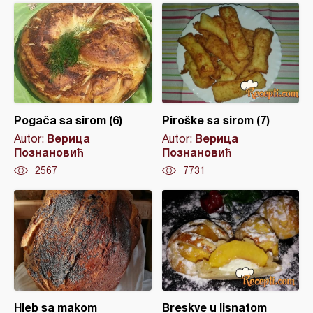
Pogača sa sirom (6)
Piroške sa sirom (7)
Верица
Верица
Autor:
Autor:
Познановић
Познановић
2567
7731
Hleb sa makom
Breskve u lisnatom