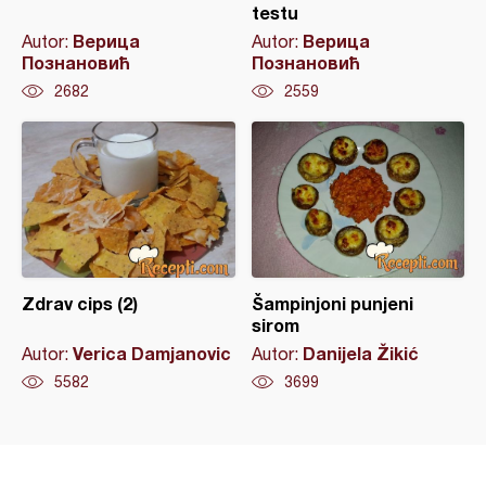
testu
Верица
Верица
Autor:
Autor:
Познановић
Познановић
2682
2559
Zdrav cips (2)
Šampinjoni punjeni
sirom
Verica Damjanovic
Danijela Žikić
Autor:
Autor:
5582
3699