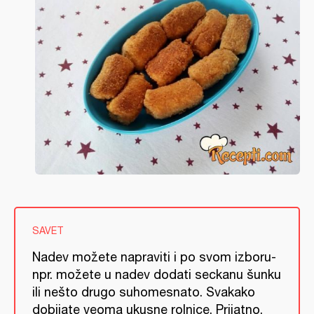
SAVET
Nadev možete napraviti i po svom izboru-
npr. možete u nadev dodati seckanu šunku
ili nešto drugo suhomesnato. Svakako
dobijate veoma ukusne rolnice. Prijatno.