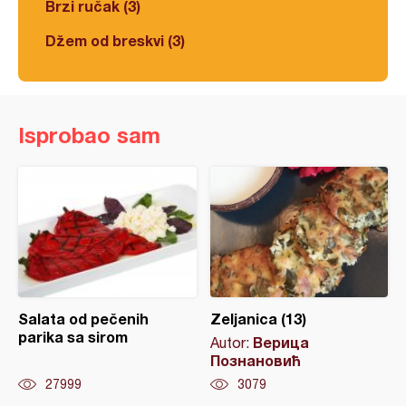
Brzi ručak (3)
Džem od breskvi (3)
Isprobao sam
Salata od pečenih
Zeljanica (13)
parika sa sirom
Верица
Autor:
Познановић
27999
3079