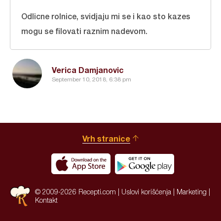
Odlicne rolnice, svidjaju mi se i kao sto kazes
mogu se filovati raznim nadevom.
Verica Damjanovic
September 10, 2018, 6:38 pm
Vrh stranice
© 2009-2026 Recepti.com |
Uslovi korišćenja
|
Marketing
|
Kontakt