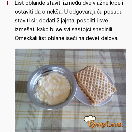
List oblande staviti između dve vlažne krpe i
ostaviti da omekša. U odgovarajuću posudu
staviti sir, dodati 2 jajeta, posoliti i sve
izmešati kako bi se svi sastojci shedinili.
Omekšali list oblane iseći na devet delova.