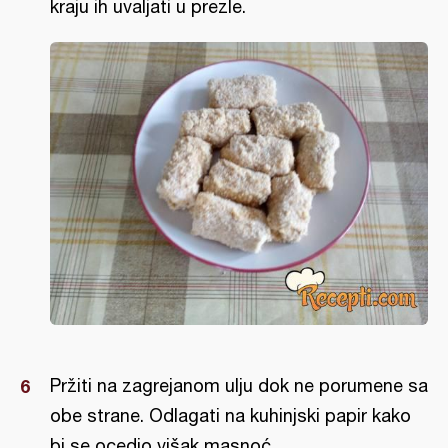
kraju ih uvaljati u prezle.
Pržiti na zagrejanom ulju dok ne porumene sa
obe strane. Odlagati na kuhinjski papir kako
bi se ocedio višak masnoć...