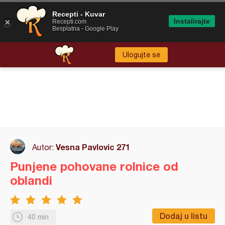
Recepti - Kuvar
Instalirajte
Recepti.com
Besplatna - Google Play
Ulogujte se
Vesna Pavlovic 271
Autor:
Punjene pohovane rolnice od
oblandi
Dodaj u listu
40 min