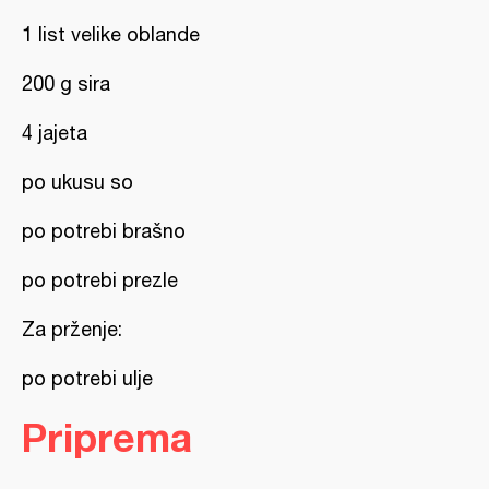
1 list velike oblande
200 g sira
4 jajeta
po ukusu so
po potrebi brašno
po potrebi prezle
Za prženje:
po potrebi ulje
Priprema