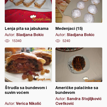
Lenja pita sa jabukama
Medenjaci (15)
Sladjana Bokic
Sladjana Bokic
Autor:
Autor:
15340
5240
Štrudla sa bundevom i
Američke palačinke sa
suvim voćem
bundevom
Sandra Stojiljković
Autor:
Verica Nikolić
Cvetković
Autor: