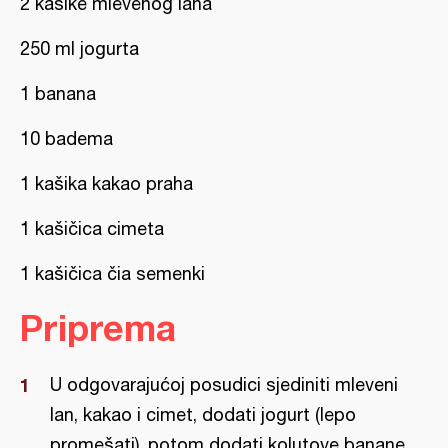
2 kašike mlevenog lana
250 ml jogurta
1 banana
10 badema
1 kašika kakao praha
1 kašičica cimeta
1 kašičica čia semenki
Priprema
U odgovarajućoj posudici sjediniti mleveni
lan, kakao i cimet, dodati jogurt (lepo
promešati), potom dodati kolutove banane,