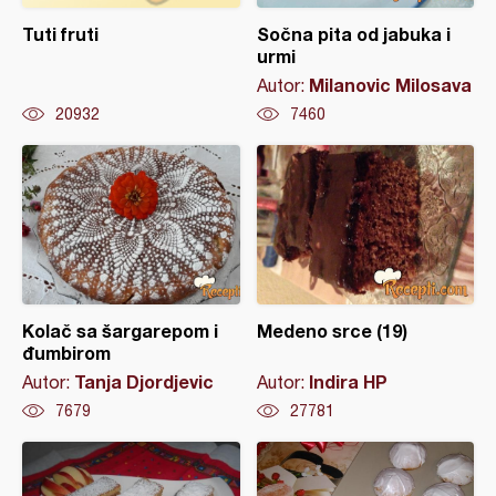
Tuti fruti
Sočna pita od jabuka i
urmi
Milanovic Milosava
Autor:
20932
7460
Kolač sa šargarepom i
Medeno srce (19)
đumbirom
Tanja Djordjevic
Indira HP
Autor:
Autor:
7679
27781