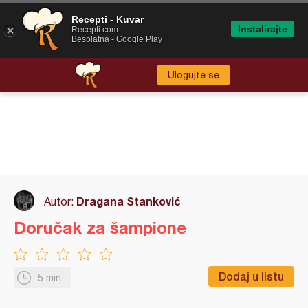
Recepti - Kuvar
Instalirajte
Recepti.com
Besplatna - Google Play
Ulogujte se
Dragana Stanković
Autor:
Doručak za šampione
Dodaj u listu
5 min