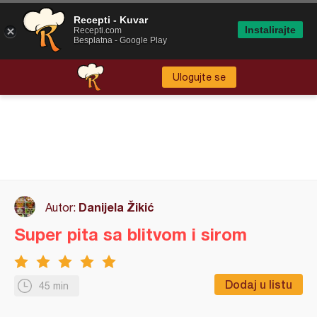
Recepti - Kuvar
Instalirajte
Recepti.com
Besplatna - Google Play
Ulogujte se
Danijela Žikić
Autor:
Super pita sa blitvom i sirom
Dodaj u listu
45 min