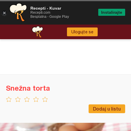
Recepti - Kuvar
Instalirajte
Recepti.com
Besplatna - Google Play
Ulogujte se
Snežna torta
Dodaj u listu