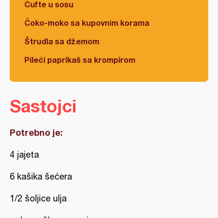
Ćufte u sosu
Čoko-moko sa kupovnim korama
Štrudla sa džemom
Pileći paprikaš sa krompirom
Sastojci
Potrebno je:
4 jajeta
6 kašika šećera
1/2 šoljice ulja