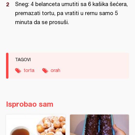
Sneg: 4 belanceta umutiti sa 6 kašika šećera,
premazati tortu, pa vratiti u rernu samo 5
minuta da se prosuši.
TAGOVI
torta
orah
Isprobao sam