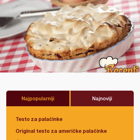
Najpopularniji
Najnoviji
Testo za palačinke
Original testo za američke palačinke