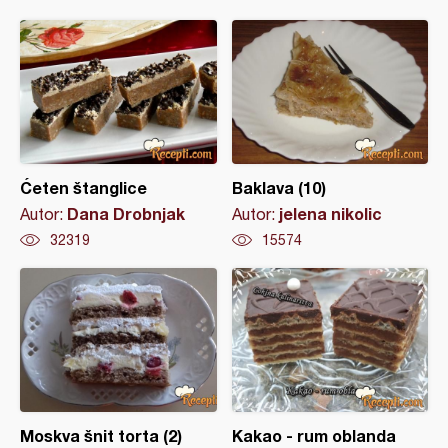
Ćeten štanglice
Baklava (10)
Dana Drobnjak
jelena nikolic
Autor:
Autor:
32319
15574
Moskva šnit torta (2)
Kakao - rum oblanda