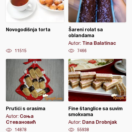
Novogodišnja torta
Šareni rolat sa
oblandama
Tina Balatinac
Autor:
11515
7466
Prutići s orasima
Fine štanglice sa suvim
smokvama
Соња
Autor:
Стевановић
Dana Drobnjak
Autor:
14878
55938