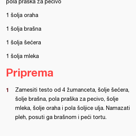
pola praška za pecivo
1 šolja oraha
1 šolja brašna
1 šolja šećera
1 šolja mleka
Priprema
Zamesiti testo od 4 žumanceta, šolje šećera,
šolje brašna, pola praška za pecivo, šolje
mleka, šolje oraha i pola šoljice ulja. Namazati
pleh, posuti ga brašnom i peći tortu.