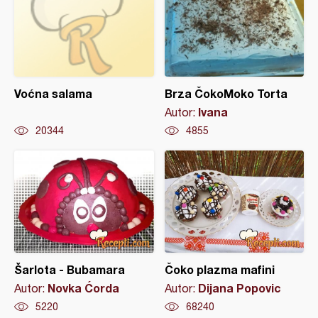
Voćna salama
Brza ČokoMoko Torta
Ivana
Autor:
20344
4855
Šarlota - Bubamara
Čoko plazma mafini
Novka Ćorda
Dijana Popovic
Autor:
Autor:
5220
68240