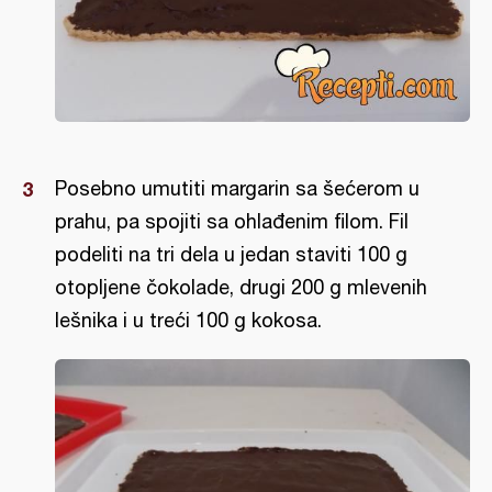
Posebno umutiti margarin sa šećerom u
prahu, pa spojiti sa ohlađenim filom. Fil
podeliti na tri dela u jedan staviti 100 g
otopljene čokolade, drugi 200 g mlevenih
lešnika i u treći 100 g kokosa.