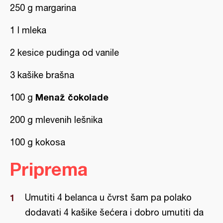
250 g margarina
1 l mleka
2 kesice pudinga od vanile
3 kašike brašna
Menaž čokolade
100 g
200 g mlevenih lešnika
100 g kokosa
Priprema
Umutiti 4 belanca u čvrst šam pa polako
dodavati 4 kašike šećera i dobro umutiti da