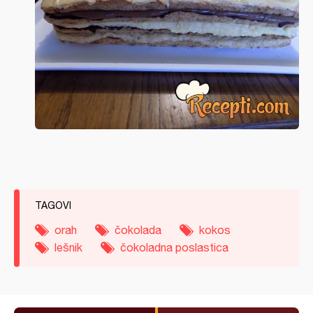
TAGOVI
orah
čokolada
kokos
lešnik
čokoladna poslastica