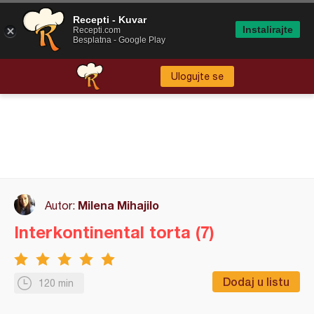
Recepti - Kuvar
Instalirajte
Recepti.com
Besplatna - Google Play
Ulogujte se
Milena Mihajilo
Autor:
Interkontinental torta (7)
Dodaj u listu
120 min