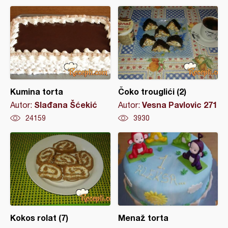
Kumina torta
Čoko trouglići (2)
Slađana Šćekić
Vesna Pavlovic 271
Autor:
Autor:
24159
3930
Kokos rolat (7)
Menaž torta