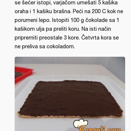
se šećer istopi, varjačom umešati 5 kašika
oraha i 1 kašiku brašna. Peći na 200 C kok ne
porumeni lepo. Istopiti 100 g čokolade sa 1
kašikom ulja pa preliti koru. Na isti način
pripremiti preostale 3 kore. Četvrta kora se
ne preliva sa cokoladom.