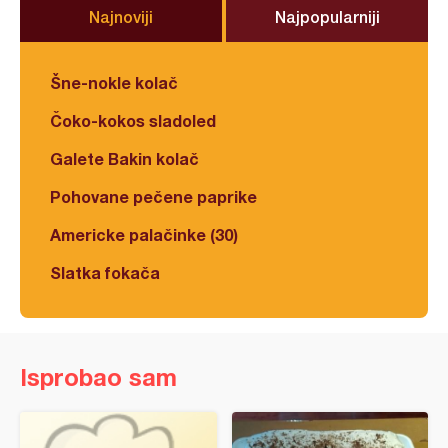
Najnoviji
Najpopularniji
Šne-nokle kolač
Čoko-kokos sladoled
Galete Bakin kolač
Pohovane pečene paprike
Americke palačinke (30)
Slatka fokača
Isprobao sam