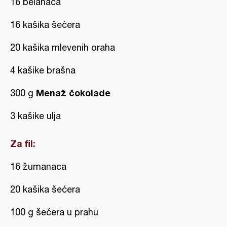
16 belanaca
16 kašika šećera
20 kašika mlevenih oraha
4 kašike brašna
Menaž čokolade
300 g
3 kašike ulja
Za fil:
16 žumanaca
20 kašika šećera
100 g šećera u prahu