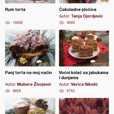
Rum torta
Čokoladne pločice
Tanja Djordjevic
Autor:
15692
4093
Panj torta na moj način
Voćni kolač sa jabukama
i dunjama
Mubera Živojević
Verica Nikolić
Autor:
Autor:
6659
6755