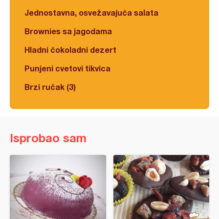
Jednostavna, osvežavajuća salata
Brownies sa jagodama
Hladni čokoladni dezert
Punjeni cvetovi tikvica
Brzi ručak (3)
Isprobao sam