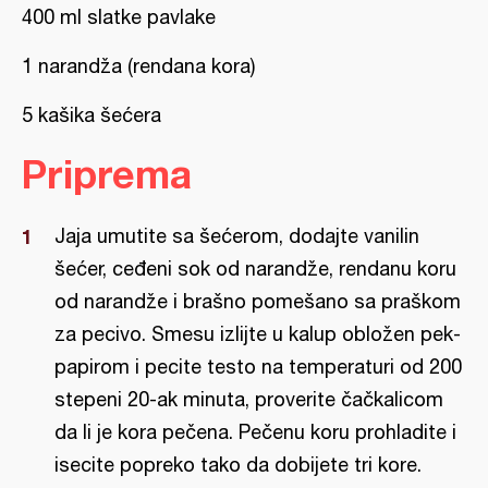
400 ml slatke pavlake
1 narandža (rendana kora)
5 kašika šećera
Priprema
Jaja umutite sa šećerom, dodajte vanilin
šećer, ceđeni sok od narandže, rendanu koru
od narandže i brašno pomešano sa praškom
za pecivo. Smesu izlijte u kalup obložen pek-
papirom i pecite testo na temperaturi od 200
stepeni 20-ak minuta, proverite čačkalicom
da li je kora pečena. Pečenu koru prohladite i
isecite popreko tako da dobijete tri kore.