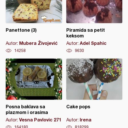
Panettone (3)
Piramida sa petit
keksom
Mubera Živojević
Adel Spahic
Autor:
Autor:
14258
9630
Posna baklava sa
Cake pops
plazmom i orasima
Vesna Pavlovic 271
Irena
Autor:
Autor:
164180
818299