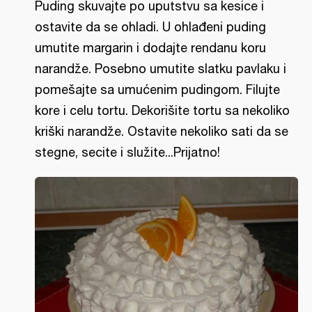
Puding skuvajte po uputstvu sa kesice i
ostavite da se ohladi. U ohlađeni puding
umutite margarin i dodajte rendanu koru
narandže. Posebno umutite slatku pavlaku i
pomešajte sa umućenim pudingom. Filujte
kore i celu tortu. Dekorišite tortu sa nekoliko
kriški narandže. Ostavite nekoliko sati da se
stegne, secite i služite...Prijatno!