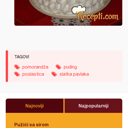
TAGOVI
pomorandža
puding
poslastica
slatka pavlaka
Najnoviji
Najpopularniji
Pužići sa sirom