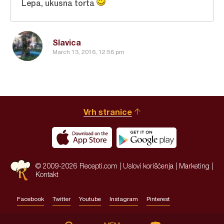
Lepa, ukusna torta
Slavica
March 13, 2016, 12:56 pm
Vrh stranice
© 2009-2026 Recepti.com |
Uslovi korišćenja
|
Marketing
|
Kontakt
Facebook
Twitter
Youtube
Instagram
Pinterest
Site by:
HALO