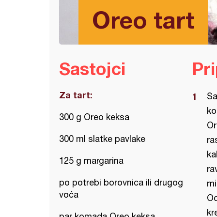
Oreo tart
Sastojci
Pr
Za tart:
Sa
ko
300 g Oreo keksa
Or
300 ml slatke pavlake
ra
ka
125 g margarina
ra
po potrebi borovnica ili drugog
mi
voća
Od
kr
par komada Oreo keksa