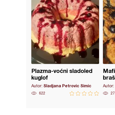
Plazma-voćni sladoled
Mafi
kuglof
bra
Sladjana Petrovic Simic
Autor:
Autor:
622
27