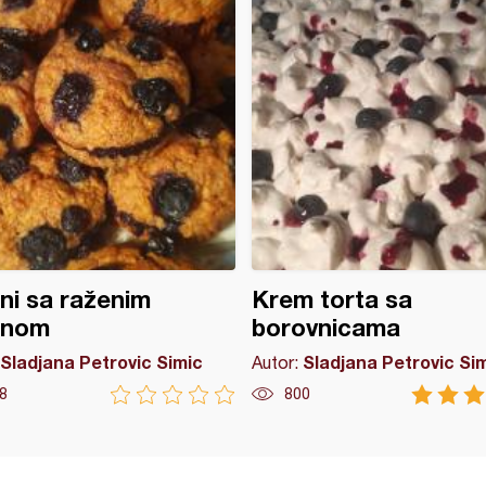
ni sa raženim
Krem torta sa
šnom
borovnicama
Sladjana Petrovic Simic
Sladjana Petrovic Si
Autor:
8
800