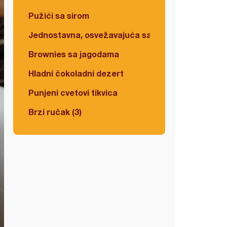
Pužići sa sirom
Jednostavna, osvežavajuća salata
Brownies sa jagodama
Hladni čokoladni dezert
Punjeni cvetovi tikvica
Brzi ručak (3)