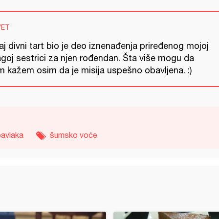
VET
j divni tart bio je deo iznenađenja priređenog mojoj
agoj sestrici za njen rođendan. Šta više mogu da
m kažem osim da je misija uspešno obavljena. :)
pavlaka
šumsko voće