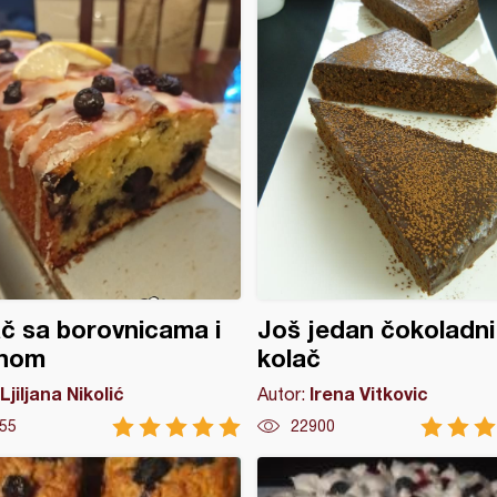
č sa borovnicama i
Još jedan čokoladni
unom
kolač
Ljiljana Nikolić
Irena Vitkovic
Autor:
55
22900