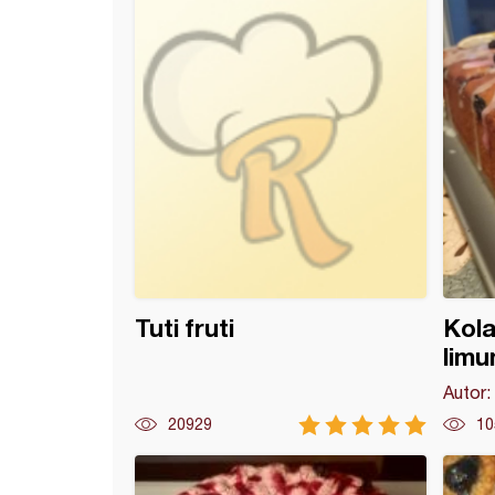
Tuti fruti
Kola
lim
Autor:
20929
10
o od (gajenih) borovnica