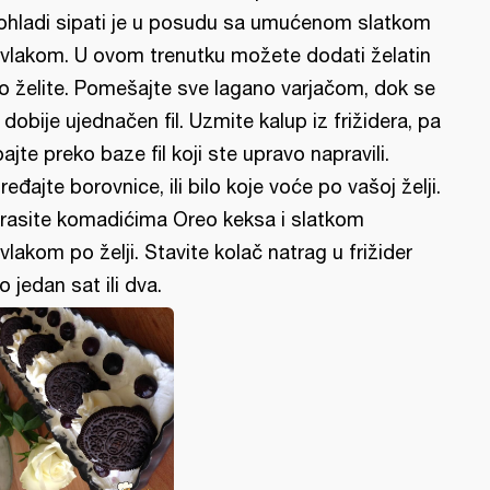
ohladi sipati je u posudu sa umućenom slatkom
vlakom. U ovom trenutku možete dodati želatin
o želite. Pomešajte sve lagano varjačom, dok se
 dobije ujednačen fil. Uzmite kalup iz frižidera, pa
pajte preko baze fil koji ste upravo napravili.
ređajte borovnice, ili bilo koje voće po vašoj želji.
rasite komadićima Oreo keksa i slatkom
vlakom po želji. Stavite kolač natrag u frižider
o jedan sat ili dva.