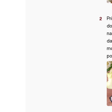
Pr
do
na
da
mo
po