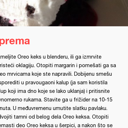
iprema
meljite Oreo keks u blenderu, ili ga izmrvite
risteći oklagiju. Otopiti margarin i pomešati ga sa
eo mrvicama koje ste napravili. Dobijenu smešu
sporediti u pravougaoni kalup (ja sam koristila
lup koji ima dno koje se lako uklanja) i pritisnite
vnomerno rukama. Stavite ga u frižider na 10-15
nuta. U međuvremenu umutite slatku pavlaku.
vojiti tamni od belog dela Oreo keksa. Otopiti
emasti deo Oreo keksa u šerpici, a nakon što se