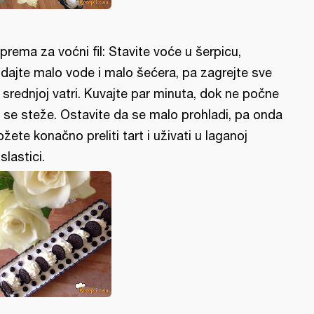
iprema za voćni fil: Stavite voće u šerpicu,
dajte malo vode i malo šećera, pa zagrejte sve
 srednjoj vatri. Kuvajte par minuta, dok ne počne
 se steže. Ostavite da se malo prohladi, pa onda
žete konačno preliti tart i uživati u laganoj
slastici.