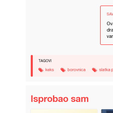
SA
Ova
dr
va
TAGOVI
keks
borovnica
slatka 
Isprobao sam
g sa borovnicama