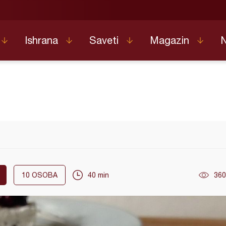
Ishrana
Saveti
Magazin
10
OSOBA
40 min
360