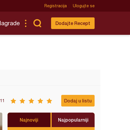
Registracija
Ulogujte se
Nagrade
Dodajte Recept
Dodaj u listu
11
Najnoviji
Najpopularniji