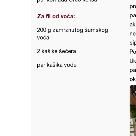
pr
pa
Za fil od voća:
ak
200 g zamrznutog šumskog
ne
voća
si
2 kašike šećera
Po
Uk
par kašika vode
pa
ok