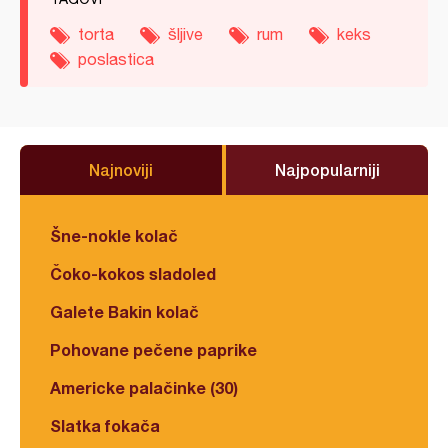
torta
šljive
rum
keks
poslastica
Najnoviji
Najpopularniji
Šne-nokle kolač
Čoko-kokos sladoled
Galete Bakin kolač
Pohovane pečene paprike
Americke palačinke (30)
Slatka fokača