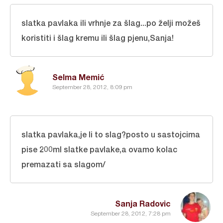
slatka pavlaka ili vrhnje za šlag...po želji možeš
koristiti i šlag kremu ili šlag pjenu,Sanja!
Selma Memić
September 28, 2012, 8:09 pm
slatka pavlaka,je li to slag?posto u sastojcima
pise 200ml slatke pavlake,a ovamo kolac
premazati sa slagom/
Sanja Radovic
September 28, 2012, 7:28 pm