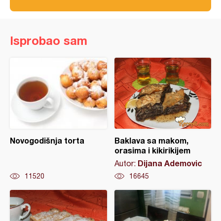
Isprobao sam
Novogodišnja torta
Baklava sa makom,
orasima i kikirikijem
Dijana Ademovic
Autor:
11520
16645