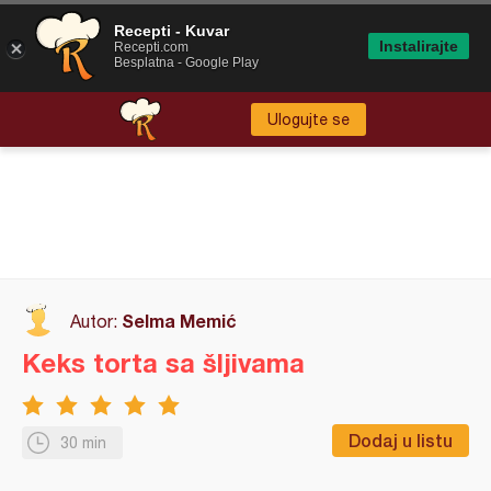
Recepti - Kuvar
Instalirajte
Recepti.com
Besplatna - Google Play
Ulogujte se
Selma Memić
Autor:
Keks torta sa šljivama
Dodaj u listu
30 min