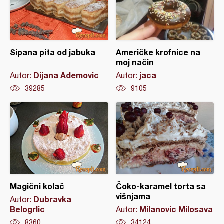
Sipana pita od jabuka
Američke krofnice na
moj način
Dijana Ademovic
jaca
Autor:
Autor:
39285
9105
Magični kolač
Čoko-karamel torta sa
višnjama
Dubravka
Autor:
Belogrlic
Milanovic Milosava
Autor:
8360
34124