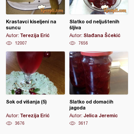
Krastavci kiseljeni na
Slatko od neljuštenih
suncu
šljiva
Terezija Erić
Slađana Šćekić
Autor:
Autor:
12007
7656
Sok od višanja (5)
Slatko od domaćih
jagoda
Terezija Erić
Jelica Jeremic
Autor:
Autor:
3676
3617