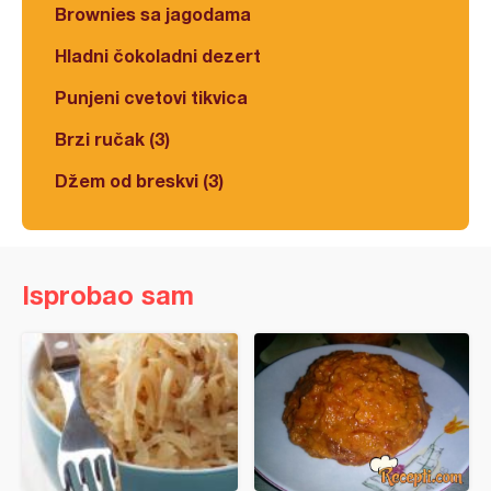
Brownies sa jagodama
Hladni čokoladni dezert
Punjeni cvetovi tikvica
Brzi ručak (3)
Džem od breskvi (3)
Isprobao sam