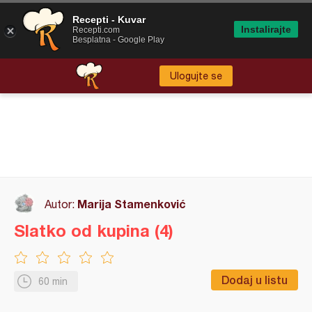
Recepti - Kuvar
Instalirajte
Recepti.com
Besplatna - Google Play
Ulogujte se
Marija Stamenković
Autor:
Slatko od kupina (4)
Dodaj u listu
60 min