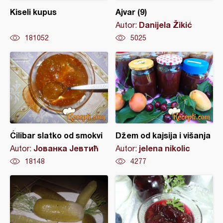
Kiseli kupus
Ajvar (9)
Danijela Žikić
Autor:
181052
5025
Ćilibar slatko od smokvi
Džem od kajsija i višanja
Јованка Јевтић
jelena nikolic
Autor:
Autor:
18148
4277