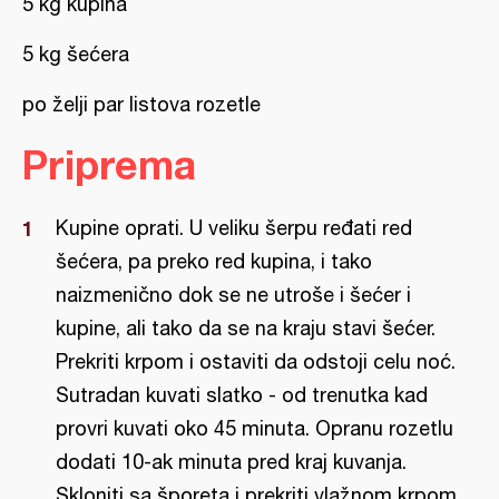
5 kg kupina
5 kg šećera
po želji par listova rozetle
Priprema
Kupine oprati. U veliku šerpu ređati red
šećera, pa preko red kupina, i tako
naizmenično dok se ne utroše i šećer i
kupine, ali tako da se na kraju stavi šećer.
Prekriti krpom i ostaviti da odstoji celu noć.
Sutradan kuvati slatko - od trenutka kad
provri kuvati oko 45 minuta. Opranu rozetlu
dodati 10-ak minuta pred kraj kuvanja.
Skloniti sa šporeta i prekriti vlažnom krpom.