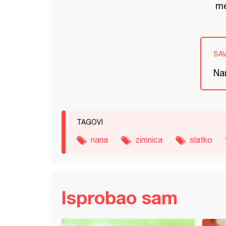
me
SA
Nan
TAGOVI
nana
zimnica
slatko
Isprobao sam
o od smokvi