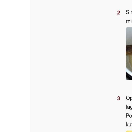
Si
mi
Op
la
Po
ku