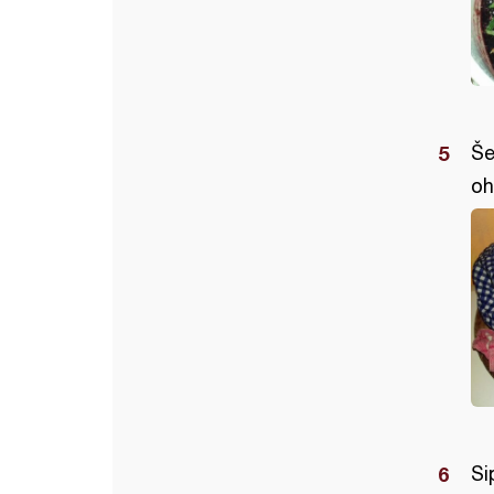
Še
oh
Si