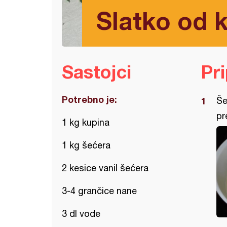
Slatko od 
Sastojci
Pr
Potrebno je:
Še
pr
1 kg kupina
1 kg šećera
2 kesice vanil šećera
3-4 grančice nane
3 dl vode