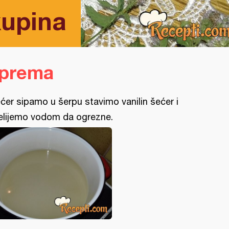
kupina
iprema
ćer sipamo u šerpu stavimo vanilin šećer i
elijemo vodom da ogrezne.