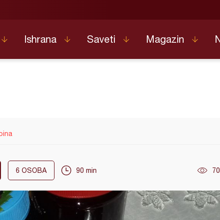
Ishrana
Saveti
Magazin
pina
6
OSOBA
90 min
70