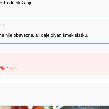
sto do služenja.
VET
a nije obavezna, ali daje divan šmek slatku.
kupine