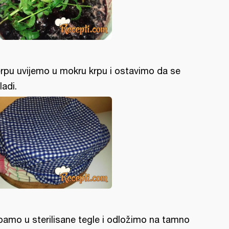
rpu uvijemo u mokru krpu i ostavimo da se
ladi.
pamo u sterilisane tegle i odložimo na tamno