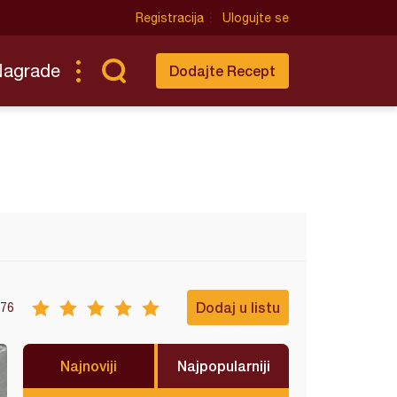
Registracija
Ulogujte se
Nagrade
Dodajte Recept
Dodaj u listu
76
Najnoviji
Najpopularniji