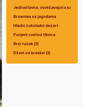
Jednostavna, osvežavajuća salata
Brownies sa jagodama
Hladni čokoladni dezert
Punjeni cvetovi tikvica
Brzi ručak (3)
Džem od breskvi (3)