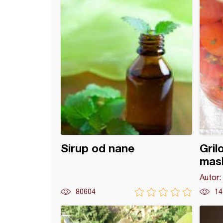
Sirup od nane
Gril
masl
Autor:
80604
14
e slatko od šljiva