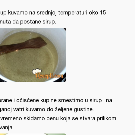
rup kuvamo na srednjoj temperaturi oko 15
nuta da postane sirup.
rane i očisćene kupine smestimo u sirup i na
ganoj vatri kuvamo do željene gustine.
vremeno skidamo penu koja se stvara prilikom
vanja.