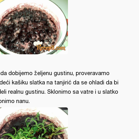
da dobijemo željenu gustinu, proveravamo
deći kašiku slatka na tanjirić da se ohladi da bi
deli realnu gustinu. Sklonimo sa vatre i u slatko
onimo nanu.