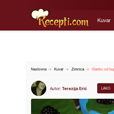
Kuvar
Naslovna
Kuvar
Zimnica
Slatko od ku
Terezija Erić
Autor:
LAKO