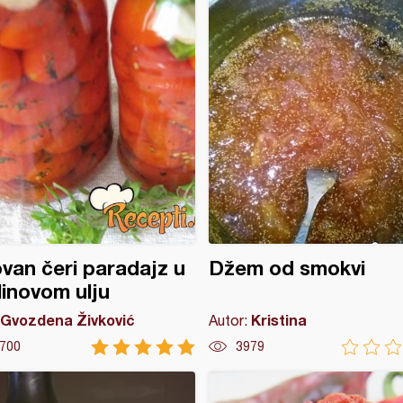
ovan čeri paradajz u
Džem od smokvi
inovom ulju
Gvozdena Živković
Kristina
Autor:
700
3979