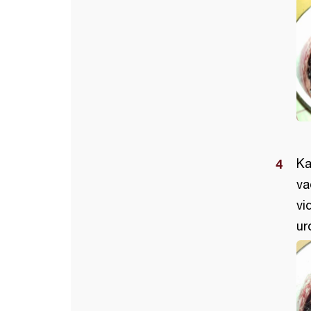
Ka
va
vi
ur