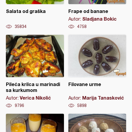
Salata od graška
Frape od banane
Sladjana Bokic
Autor:
35834
4758
Pileća krilca u marinadi
Filovane urme
sa kurkumom
Verica Nikolić
Marija Tanasković
Autor:
Autor:
9796
5898