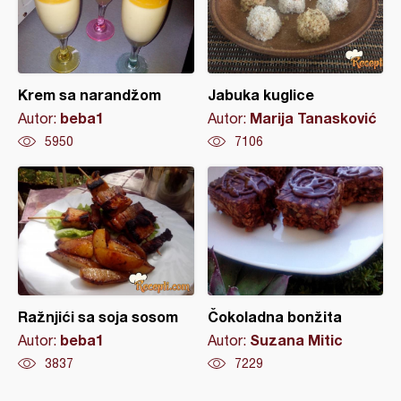
Krem sa narandžom
Jabuka kuglice
beba1
Marija Tanasković
Autor:
Autor:
5950
7106
Ražnjići sa soja sosom
Čokoladna bonžita
beba1
Suzana Mitic
Autor:
Autor:
3837
7229