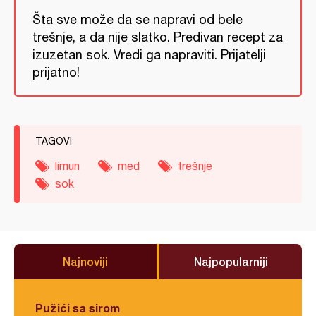
Šta sve može da se napravi od bele
trešnje, a da nije slatko. Predivan recept za
izuzetan sok. Vredi ga napraviti. Prijatelji
prijatno!
TAGOVI
limun
med
trešnje
sok
Najnoviji
Najpopularniji
Pužići sa sirom