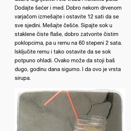
Dodajte šećer i med. Dobro nekom drvenom
varjačom izmešajte i ostavite 12 sati da se
sve sjedini. Mešajte češće. Sipajte sok u
staklene čiste flaše, dobro zatvorite čistim
poklopcima, pa u rernu na 60 stepeni 2 sata.
Isključite rernu i tako ostavite da se sok
potpuno ohladi. Ovako može da stoji baš
dugo, godinu dana sigurno. I da ovo je vrsta
sirupa.