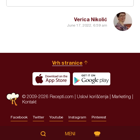
Verica Nikolić
June 17, 2022, 6:59 am
Vrh stranice
© 2009-2026 Recepti.com |
Uslovi korišćenja
|
Marketing
|
Kontakt
Facebook
Twitter
Youtube
Instagram
Pinterest
Site by:
HALO