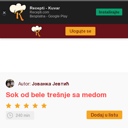
Recepti - Kuvar
Instalirajte
Recepti.com
Besplatna - Google Play
Ulogujte se
Јованка Јевтић
Autor:
Sok od bele trešnje sa medom
Dodaj u listu
240 min