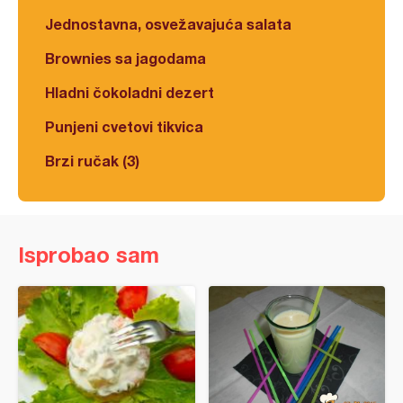
Jednostavna, osvežavajuća salata
Brownies sa jagodama
Hladni čokoladni dezert
Punjeni cvetovi tikvica
Brzi ručak (3)
Isprobao sam