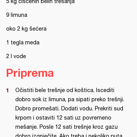
5 kg čišćenih belih trešanja
9 limuna
oko 2 kg šećera
1 tegla meda
2 l vode
Priprema
Očistiti bele trešnje od koštica. Iscediti
dobro sok iz limuna, pa sipati preko trešnji.
Dobro promešati. Dodati vodu. Prekriti sud
krpom i ostaviti 12 sati uz povremeno
mešanje. Posle 12 sati trešnje kroz gazu
dobro izgnječite. Ako treba i nekoliko puta.