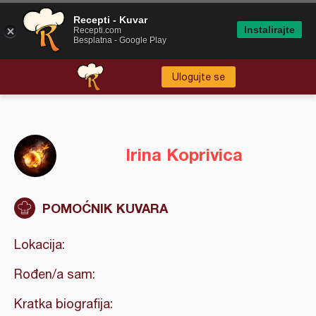
Recepti - Kuvar
Instalirajte
Recepti.com
Besplatna - Google Play
Ulogujte se
Irina Koprivica
POMOĆNIK KUVARA
Lokacija:
Rođen/a sam:
Kratka biografija: