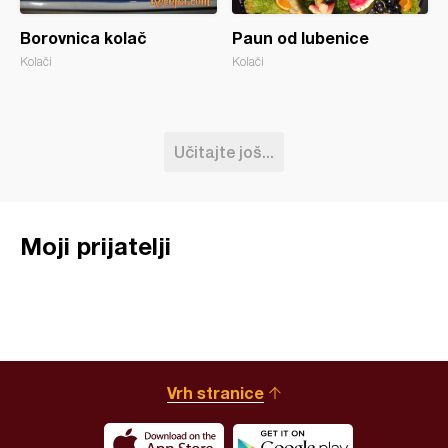
Borovnica kolač
Paun od lubenice
Kolači
Kolači
Učitajte još...
Moji prijatelji
Vrh stranice