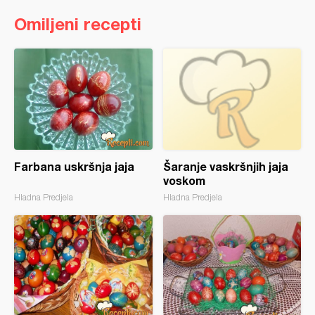
Omiljeni recepti
Farbana uskršnja jaja
Šaranje vaskršnjih jaja
voskom
Hladna Predjela
Hladna Predjela