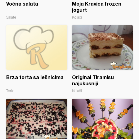
Voćna salata
Moja Kravica frozen
jogurt
Salate
Kolači
Brza torta sa lešnicima
Original Tiramisu
najukusniji
Torte
Kolači