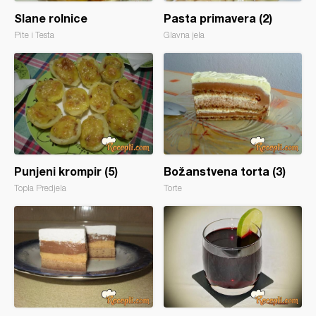
Slane rolnice
Pasta primavera (2)
Pite i Testa
Glavna jela
Punjeni krompir (5)
Božanstvena torta (3)
Topla Predjela
Torte