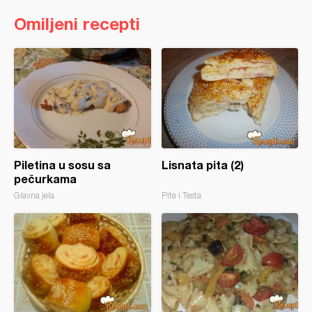
Omiljeni recepti
Piletina u sosu sa
Lisnata pita (2)
pečurkama
Glavna jela
Pite i Testa