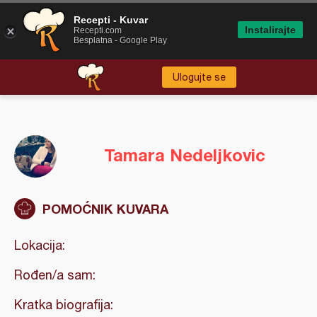
Recepti - Kuvar
Instalirajte
Recepti.com
Besplatna - Google Play
Ulogujte se
Tamara Nedeljkovic
POMOĆNIK KUVARA
Lokacija:
Rođen/a sam:
Kratka biografija: