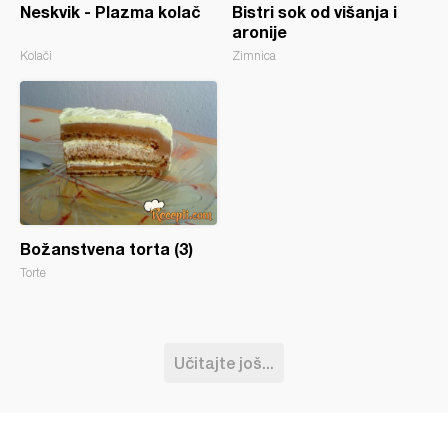
Neskvik - Plazma kolač
Bistri sok od višanja i
aronije
Kolači
Zimnica
Božanstvena torta (3)
Torte
Učitajte još...