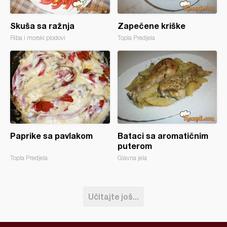
Skuša sa ražnja
Zapečene kriške
Riba i morski plodovi
Topla Predjela
Paprike sa pavlakom
Bataci sa aromatičnim
puterom
Topla Predjela
Glavna jela
Učitajte još...