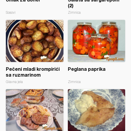
(2)
Sosovi
Zimnica
Pečeni mladi krompirići
Peglana paprika
sa ruzmarinom
Glavna jela
Zimnica