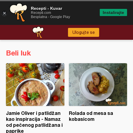
Recepti - Kuvar
Instalirajte
Recepti.com
Besplatna - Google Play
Ulogujte se
Beli luk
Jamie Oliver i patlidžan
Rolada od mesa sa
kao inspiracija - Namaz
kobasicom
od pečenog patlidžana i
paprike