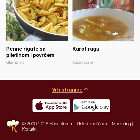
Penne rigate sa
Karot ragu
piletinom i povrćem
Glavna jela
Supe i Čorbe
Vrh stranice
© 2009-2026 Recepti.com |
Uslovi korišćenja
|
Marketing
|
Kontakt