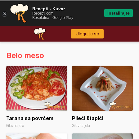
Recepti - Kuvar
Instalirajte
Recepti.com
Besplatna - Google Play
Ulogujte se
Belo meso
Tarana sa povrćem
Pileći štapići
Glavna jela
Glavna jela