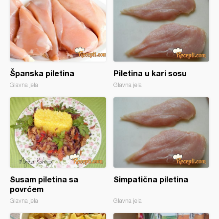
Španska piletina
Piletina u kari sosu
Glavna jela
Glavna jela
Susam piletina sa
Simpatična piletina
povrćem
Glavna jela
Glavna jela