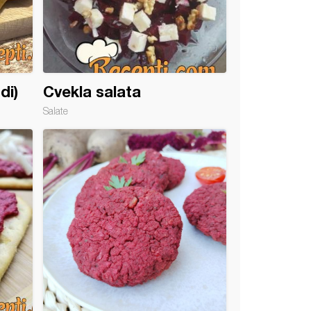
di)
Cvekla salata
Salate