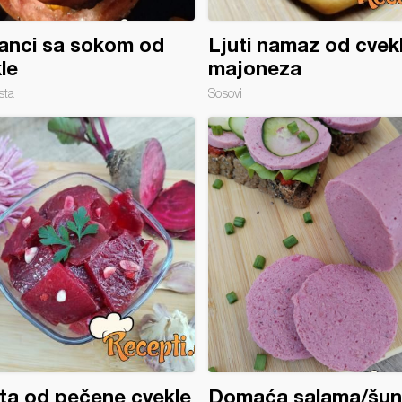
anci sa sokom od
Ljuti namaz od cvekl
le
majoneza
sta
Sosovi
ta od pečene cvekle
Domaća salama/šun