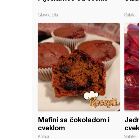
Glavna jela
Salate
ja jaja
Mafini sa čokoladom i
Jedn
cveklom
cvek
Kolači
Salate