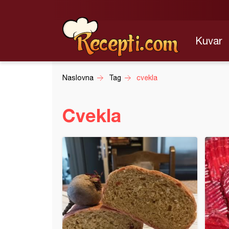
Kuvar
Naslovna
Tag
cvekla
Cvekla
a salata