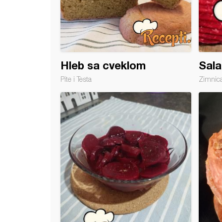
Hleb sa cveklom
Sala
Pite i Testa
Zimnic
 pljeskavice od cvekle