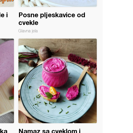
e i
Posne pljeskavice od
cvekle
Glavna jela
ka
Namaz sa cveklom i