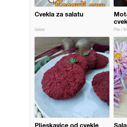
Cvekla za salatu
Mot
cvek
Salate
Pite i Te
 sa cveklom i krem sirom
Pljeskavice od cvekle
Sala