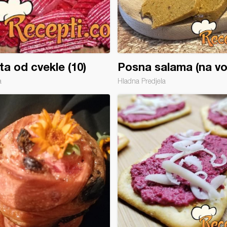
ta od cvekle (10)
Posna salama (na vo
a
Hladna Predjela