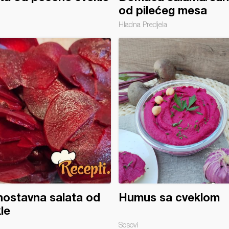
od pilećeg mesa
Hladna Predjela
ostavna salata od
Humus sa cveklom
le
Sosovi