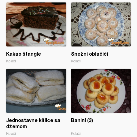
Kakao štangle
Snežni oblačići
Kolači
Kolači
Jednostavne kiflice sa
Banini (3)
džemom
Kolači
Kolači