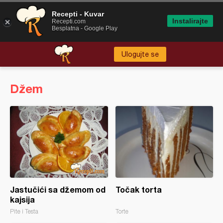
Recepti - Kuvar
Instalirajte
Recepti.com
Besplatna - Google Play
Ulogujte se
Džem
Jastučići sa džemom od
Točak torta
kajsija
Pite i Testa
Torte