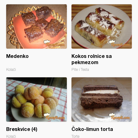
Medenko
Kokos rolnice sa
pekmezom
Kolači
Pite i Testa
Breskvice (4)
Čoko-limun torta
Kolači
Torte