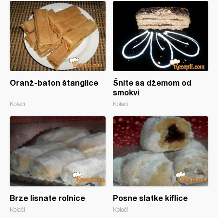
Oranž-baton štanglice
Šnite sa džemom od
smokvi
Kolači
Kolači
Brze lisnate rolnice
Posne slatke kiflice
Kolači
Kolači