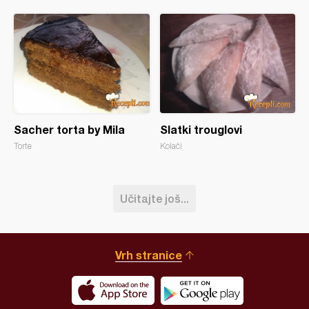
Sacher torta by Mila
Slatki trouglovi
Torte
Kolači
Učitajte još...
Vrh stranice