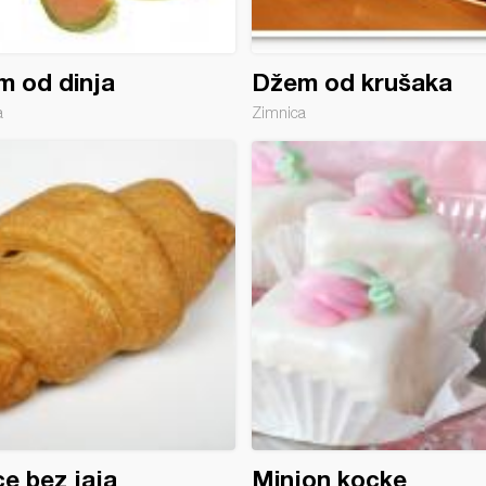
 od dinja
Džem od krušaka
a
Zimnica
ice bez jaja
Minjon kocke