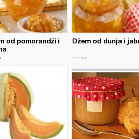
m od pomorandži i
Džem od dunja i jab
na
a
Zimnica