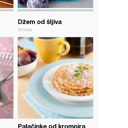
Džem od šljiva
Zimnica
Palačinke od krompira