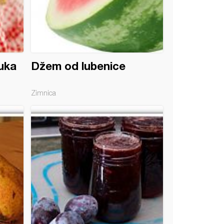
uka
Džem od lubenice
Zimnica