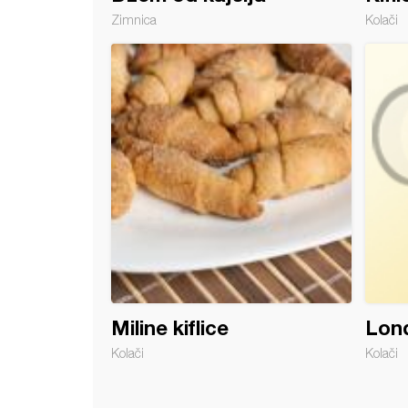
Zimnica
Kolači
 vanilice
Miline kiflice
Lond
Kolači
Kolači