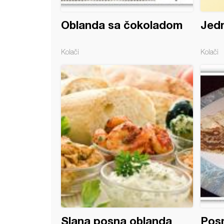
Oblanda sa čokoladom
Jed
Kolači
Kolači
na oblanda sa keksom
Slana posna oblanda
Posn