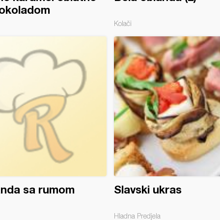
čokoladom
Kolači
anda sa rumom
Slavski ukras
Hladna Predjela