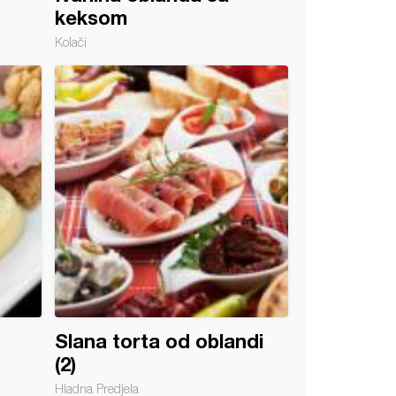
keksom
Kolači
Slana torta od oblandi
(2)
Hladna Predjela