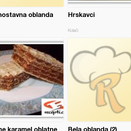
nostavna oblanda
Hrskavci
Kolači
e karamel oblatne
Bela oblanda (2)