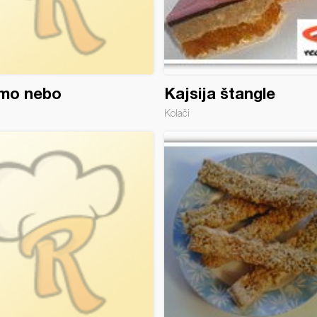
mo nebo
Kajsija štangle
Kolači