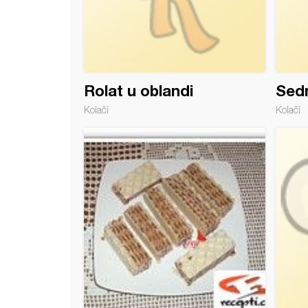
Rolat u oblandi
Sed
Kolači
Kolači
de sa pekmezom (posno)