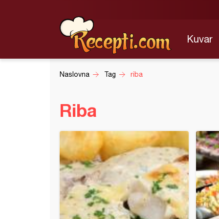
Kuvar
Naslovna
Tag
riba
Riba
a čorba