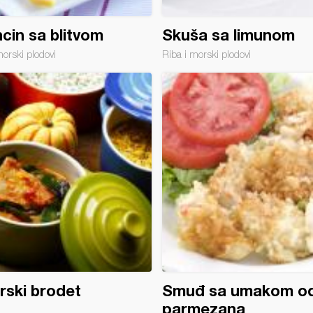
cin sa blitvom
Skuša sa limunom
morski plodovi
Riba i morski plodovi
rski brodet
Smuđ sa umakom o
parmezana