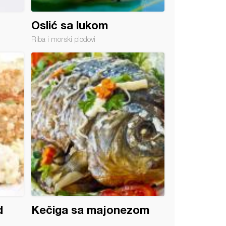
Oslić sa lukom
Riba i morski plodovi
d
Kečiga sa majonezom