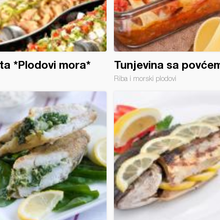
ta *Plodovi mora*
Tunjevina sa povće
Riba i morski plodovi