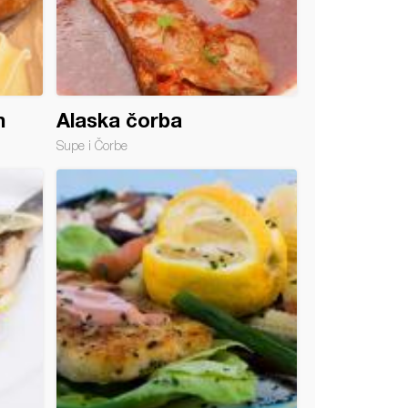
m
Alaska čorba
Supe i Čorbe