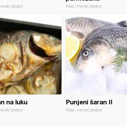
morski plodovi
Riba i morski plodovi
n na luku
Punjeni šaran II
morski plodovi
Riba i morski plodovi