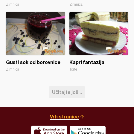
Zimnica
Zimnica
Gusti sok od borovnice
Kapri fantazija
Zimnica
Torte
Učitajte još...
Vrh stranice