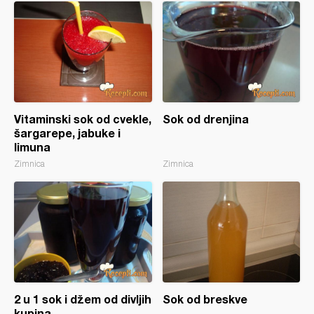
Vitaminski sok od cvekle,
Sok od drenjina
šargarepe, jabuke i
limuna
Zimnica
Zimnica
2 u 1 sok i džem od divljih
Sok od breskve
kupina