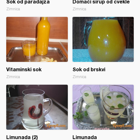
Sok od paradajza
Domaći sirup od cvekle
Zimnica
Zimnica
Vitaminski sok
Sok od brskvi
Zimnica
Zimnica
Limunada (2)
Limunada