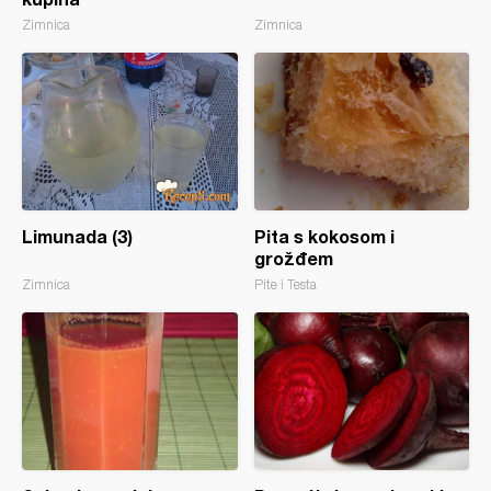
Zimnica
Zimnica
Limunada (3)
Pita s kokosom i
grožđem
Zimnica
Pite i Testa