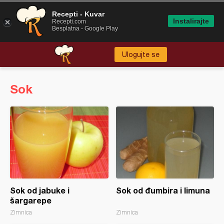
Recepti - Kuvar
Instalirajte
Recepti.com
Besplatna - Google Play
Ulogujte se
Sok
Sok od jabuke i
Sok od đumbira i limuna
šargarepe
Zimnica
Zimnica