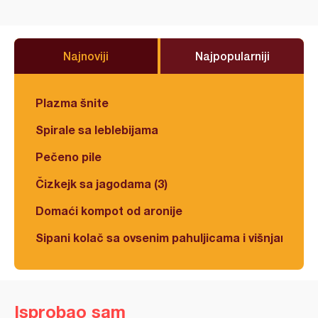
Najnoviji
Najpopularniji
Plazma šnite
Spirale sa leblebijama
Pečeno pile
Čizkejk sa jagodama (3)
Domaći kompot od aronije
Sipani kolač sa ovsenim pahuljicama i višnjama
Isprobao sam