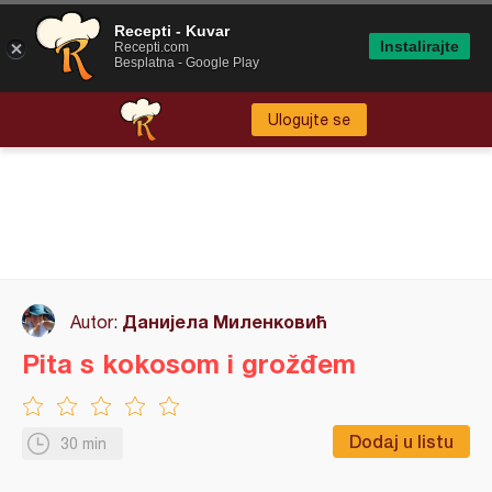
Recepti - Kuvar
Instalirajte
Recepti.com
Besplatna - Google Play
Ulogujte se
Данијела Миленковић
Autor:
Pita s kokosom i grožđem
Dodaj u listu
30 min