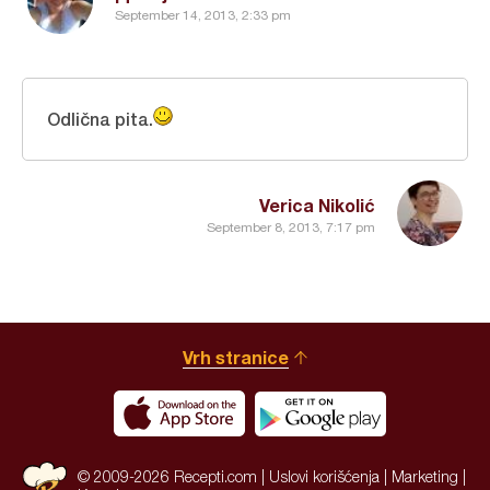
September 14, 2013, 2:33 pm
Odlična pita.
Verica Nikolić
September 8, 2013, 7:17 pm
Vrh stranice
© 2009-2026 Recepti.com |
Uslovi korišćenja
|
Marketing
|