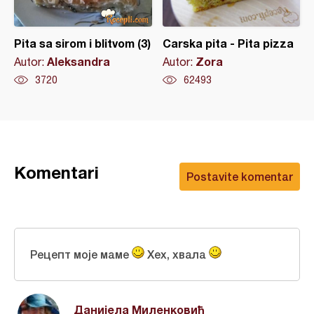
Pita sa sirom i blitvom (3)
Carska pita - Pita pizza
Aleksandra
Zora
Autor:
Autor:
3720
62493
Komentari
Postavite komentar
Рецепт моје маме
Хех, хвала
Данијела Миленковић