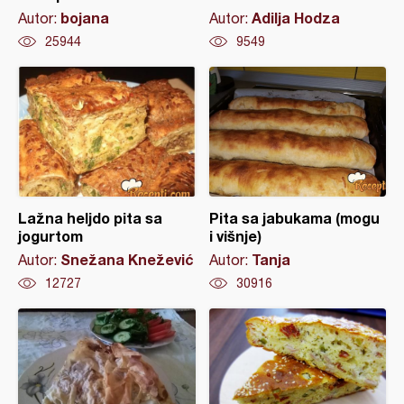
bojana
Adilja Hodza
Autor:
Autor:
25944
9549
Lažna heljdo pita sa
Pita sa jabukama (mogu
jogurtom
i višnje)
Snežana Knežević
Tanja
Autor:
Autor:
12727
30916