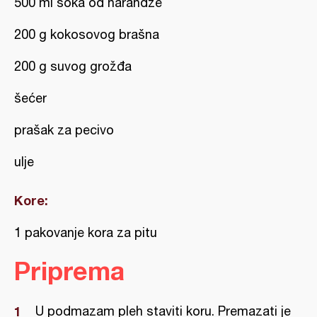
500 ml soka od narandže
200 g kokosovog brašna
200 g suvog grožđa
šećer
prašak za pecivo
ulje
Kore:
1 pakovanje kora za pitu
Priprema
U podmazam pleh staviti koru. Premazati je