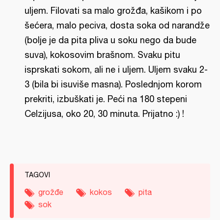
uljem. Filovati sa malo grožđa, kašikom i po
šećera, malo peciva, dosta soka od narandže
(bolje je da pita pliva u soku nego da bude
suva), kokosovim brašnom. Svaku pitu
isprskati sokom, ali ne i uljem. Uljem svaku 2-
3 (bila bi isuviše masna). Poslednjom korom
prekriti, izbuškati je. Peći na 180 stepeni
Celzijusa, oko 20, 30 minuta. Prijatno :) !
TAGOVI
grožđe
kokos
pita
sok