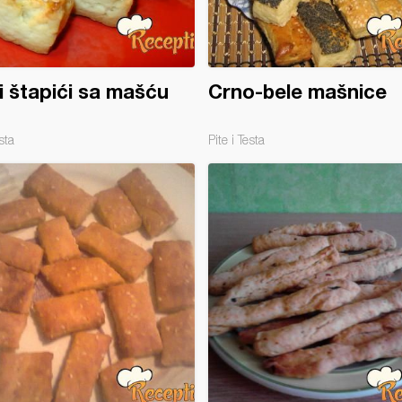
i štapići sa mašću
Crno-bele mašnice
sta
Pite i Testa