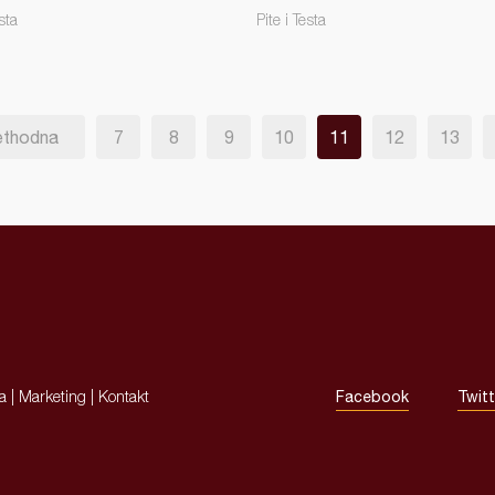
sta
Pite i Testa
ethodna
7
8
9
10
11
12
13
ja
|
Marketing
|
Kontakt
Facebook
Twitt