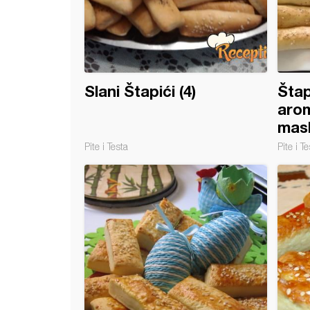
Slani Štapići (4)
Štap
aro
masl
Pite i Testa
Pite i Te
le sa susamom i makom