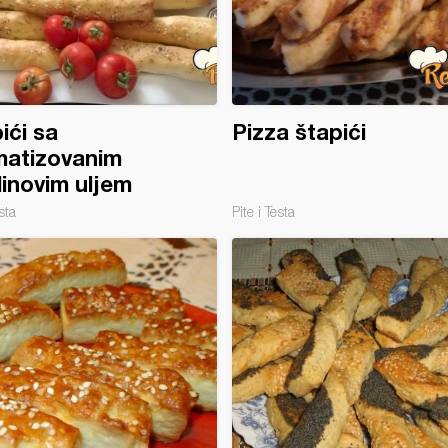
ići sa
Pizza štapići
matizovanim
inovim uljem
sta
Pite i Testa