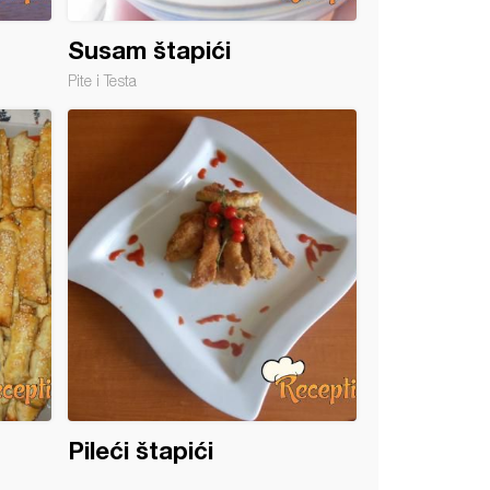
Susam štapići
Pite i Testa
Pileći štapići