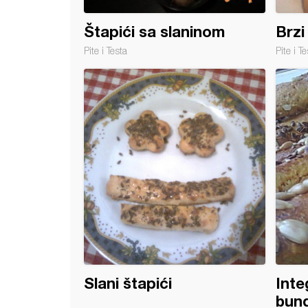
Štapići sa slaninom
Brzi
Pite i Testa
Pite i Te
 štapići
Slani štapići
Inte
bun