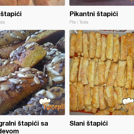
 štapići
Pikantni štapići
sta
Pite i Testa
gralni štapići sa
Slani štapići
devom