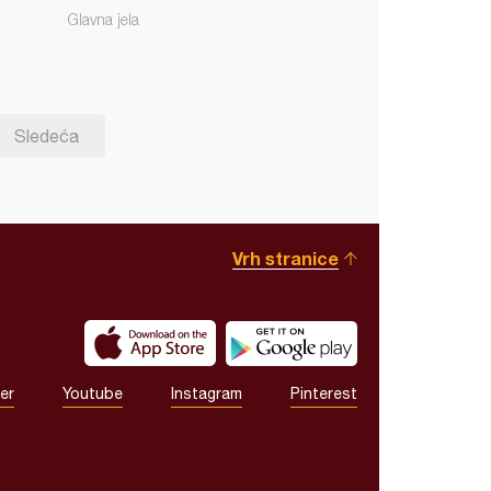
Glavna jela
Sledeća
Vrh stranice
er
Youtube
Instagram
Pinterest