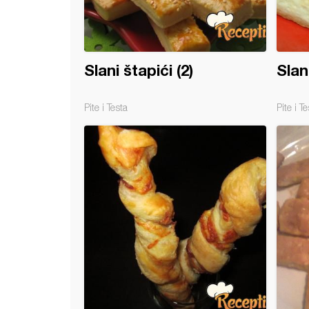
Slani štapići (2)
Slan
Pite i Testa
Pite i Te
 štapići