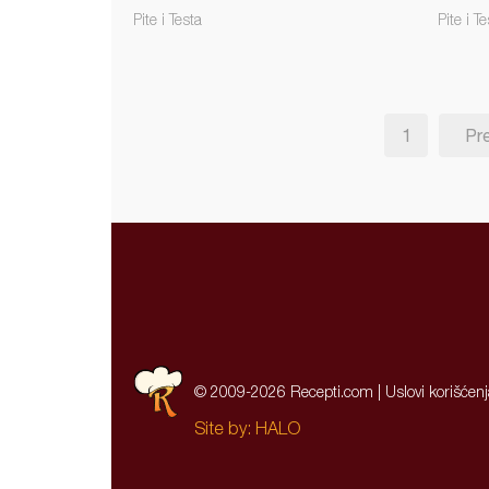
Pite i Testa
Pite i Te
1
Pr
© 2009-2026 Recepti.com |
Uslovi korišćen
Site by:
HALO