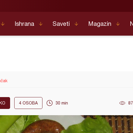
Ishrana
Saveti
Magazin
učak
KO
4
OSOBA
30 min
87