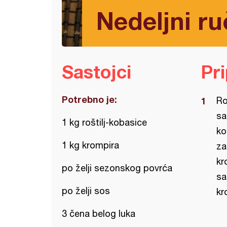
Nedeljni r
Sastojci
Pr
Potrebno je:
Ro
sa
1 kg roštilj-kobasice
ko
1 kg krompira
za
kr
po želji sezonskog povrća
sa
po želji sos
kr
3 čena belog luka