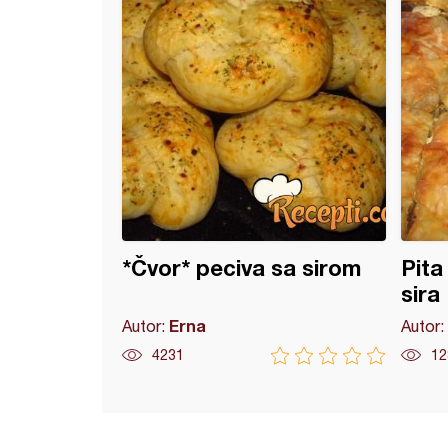
*Čvor* peciva sa sirom
Pita
sira
Erna
Autor:
Autor:
4231
12