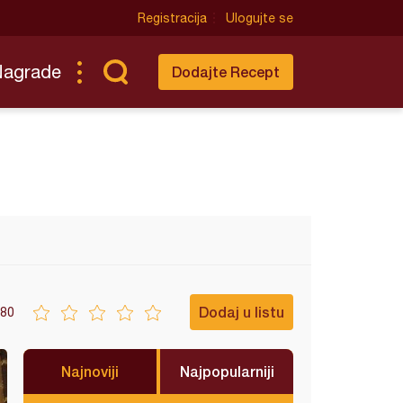
Registracija
Ulogujte se
Nagrade
Dodajte Recept
Dodaj u listu
80
Najnoviji
Najpopularniji