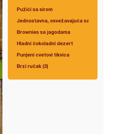
Pužići sa sirom
Jednostavna, osvežavajuća salata
Brownies sa jagodama
Hladni čokoladni dezert
Punjeni cvetovi tikvica
Brzi ručak (3)