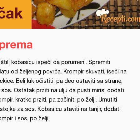
učak
iprema
štilj kobasicu ispeći da porumeni. Spremiti
latu od željenog povrća. Krompir skuvati, iseći na
ckice. Beli luk očistiti, pa deo ostaviti sa strane,
 sos. Ostatak prziti na ulju da pusti miris, dodati
ompir, kratko prziti, pa začiniti po želji. Umutiti
stojke za sos. Kobasicu staviti na tanjir, dodati
ompir i sos, po želji.