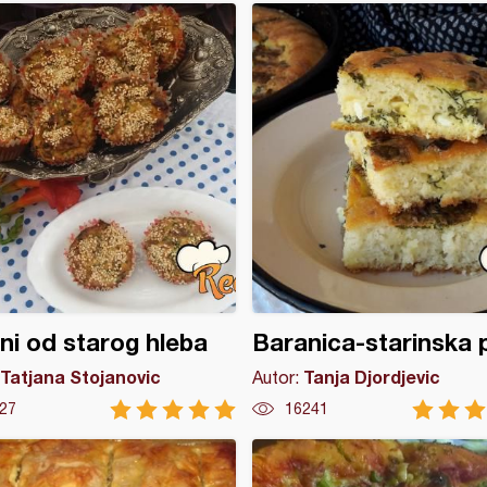
ni od starog hleba
Baranica-starinska 
Tatjana Stojanovic
Tanja Djordjevic
Autor:
27
16241