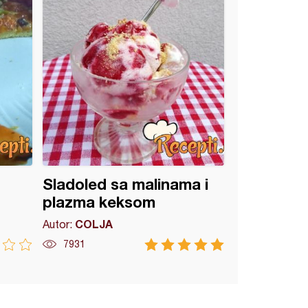
Sladoled sa malinama i
plazma keksom
COLJA
Autor:
7931