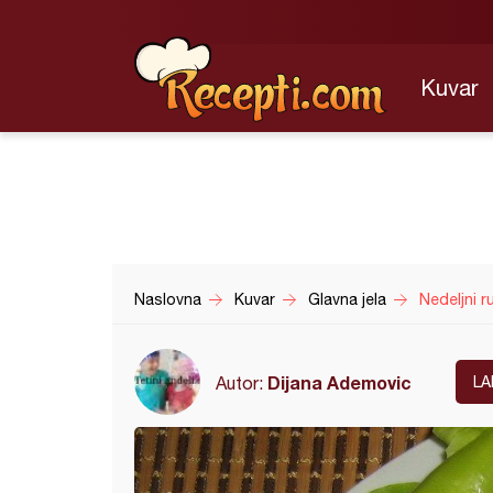
Kuvar
Naslovna
Kuvar
Glavna jela
Nedeljni r
Dijana Ademovic
Autor:
LA