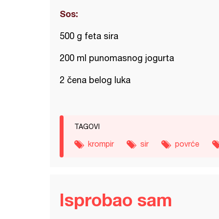
Sos:
500 g feta sira
200 ml punomasnog jogurta
2 čena belog luka
TAGOVI
krompir
sir
povrće
Isprobao sam