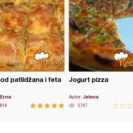
 od patlidžana i feta
Jogurt pizza
Erna
Jelena
Autor:
819
5767