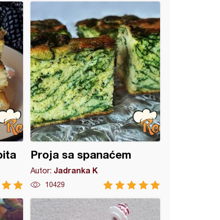
pita
Proja sa spanaćem
Jadranka K
Autor:
10429