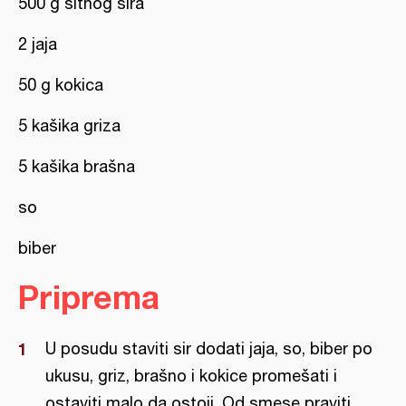
500 g sitnog sira
2 jaja
50 g kokica
5 kašika griza
5 kašika brašna
so
biber
Priprema
U posudu staviti sir dodati jaja, so, biber po
ukusu, griz, brašno i kokice promešati i
ostaviti malo da ostoji. Od smese praviti