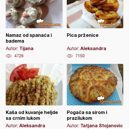
Namaz od spanaća i
Pica prženice
badema
Tijana
Aleksandra
Autor:
Autor:
4726
7150
Kaša od kuvanje heljde
Pogača sa sirom i
sa crnim lukom
prazilukom
Aleksandra
Tatjana Stojanovic
Autor:
Autor: