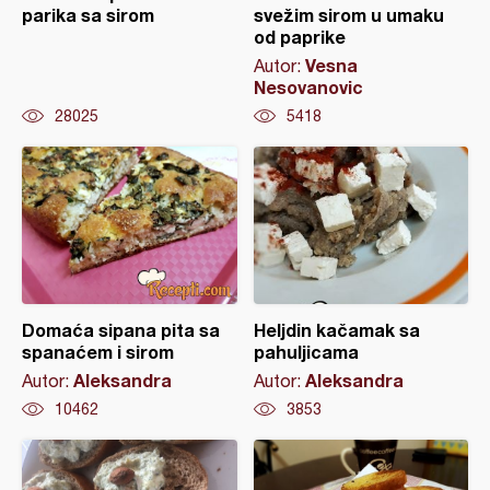
parika sa sirom
svežim sirom u umaku
od paprike
Vesna
Autor:
Nesovanovic
28025
5418
Domaća sipana pita sa
Heljdin kačamak sa
spanaćem i sirom
pahuljicama
Aleksandra
Aleksandra
Autor:
Autor:
10462
3853