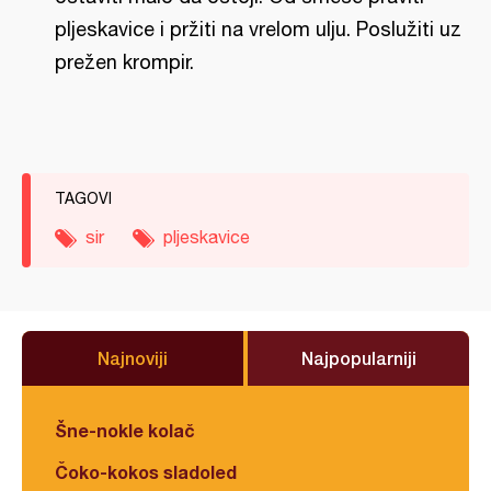
pljeskavice i pržiti na vrelom ulju. Poslužiti uz
prežen krompir.
TAGOVI
sir
pljeskavice
Najnoviji
Najpopularniji
Šne-nokle kolač
Čoko-kokos sladoled