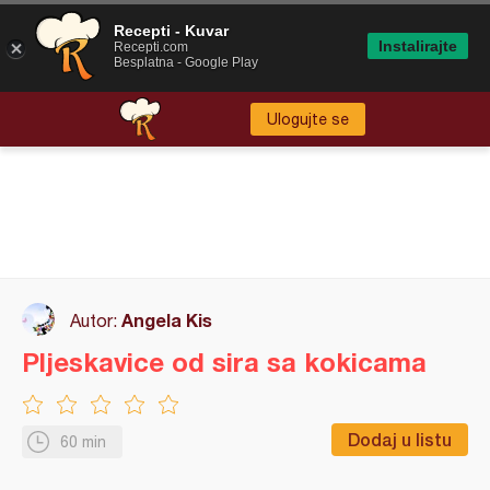
Recepti - Kuvar
Instalirajte
Recepti.com
Besplatna - Google Play
Ulogujte se
Angela Kis
Autor:
Pljeskavice od sira sa kokicama
Dodaj u listu
60 min