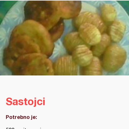
Sastojci
Potrebno je: