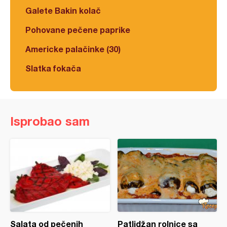
Galete Bakin kolač
Pohovane pečene paprike
Americke palačinke (30)
Slatka fokača
Isprobao sam
Salata od pečenih
Patlidžan rolnice sa