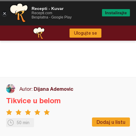
Recepti - Kuvar
Instalirajte
Recepti.com
Besplatna - Google Play
Ulogujte se
Dijana Ademovic
Autor:
Tikvice u belom
Dodaj u listu
50 min