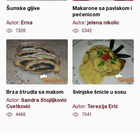
Šumske gljive
Makarone sa pavlakom i
pečenicom
Erna
jelena nikolic
Autor:
Autor:
7326
5342
Brza štrudla sa makom
Svinjske šnicle u sosu
Sandra Stojiljković
Autor:
Cvetković
Terezija Erić
Autor:
4466
7541