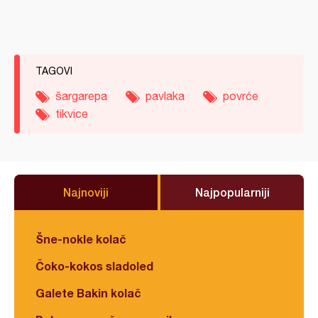
TAGOVI
šargarepa
pavlaka
povrće
tikvice
Najnoviji
Najpopularniji
Šne-nokle kolač
Čoko-kokos sladoled
Galete Bakin kolač