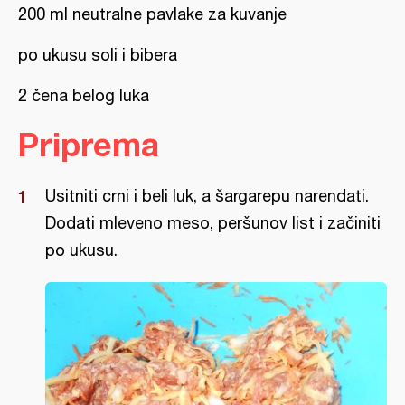
200 ml neutralne pavlake za kuvanje
po ukusu soli i bibera
2 čena belog luka
Priprema
Usitniti crni i beli luk, a šargarepu narendati.
Dodati mleveno meso, peršunov list i začiniti
po ukusu.