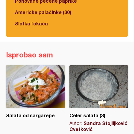
Pohovane pečene paprike
Americke palačinke (30)
Slatka fokača
Isprobao sam
Salata od šargarepe
Celer salata (3)
Sandra Stojiljković
Autor:
Cvetković