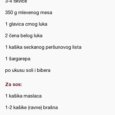
3-4 tikvice
350 g mlevenog mesa
1 glavica crnog luka
2 čena belog luka
1 kašika seckanog peršunovog lista
1 šargarepa
po ukusu soli i bibera
Za sos:
1 kašika maslaca
1-2 kašike (ravne) brašna