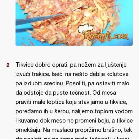
Tikvice dobro oprati, pa nožem za ljuštenje
izvući trakice. Iseći na nešto deblje kolutove,
pa izdubiti sredinu. Posoliti, pa ostaviti malo
da odstoje da puste tečnost. Od mesa
praviti male loptice koje stavljamo u tikvice,
poređamo ih u šerpu, nalijemo toplom vodom
i kuvamo dok meso ne promeni boju, a tikvice
omekšaju. Na maslacu propržimo brašno, tek