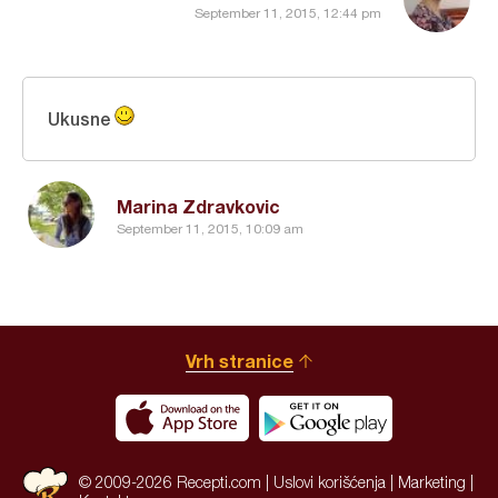
September 11, 2015, 12:44 pm
Ukusne
Marina Zdravkovic
September 11, 2015, 10:09 am
Vrh stranice
© 2009-2026 Recepti.com |
Uslovi korišćenja
|
Marketing
|