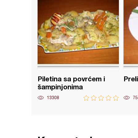
Piletina sa povrćem i
Prel
šampinjonima
13308
75