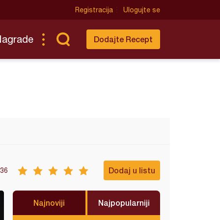
Registracija
Ulogujte se
Nagrade
Dodajte Recept
Dodaj u listu
36
Najnoviji
Najpopularniji