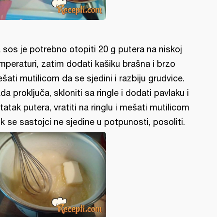
 sos je potrebno otopiti 20 g putera na niskoj
mperaturi, zatim dodati kašiku brašna i brzo
šati mutilicom da se sjedini i razbiju grudvice.
da proključa, skloniti sa ringle i dodati pavlaku i
tatak putera, vratiti na ringlu i mešati mutilicom
k se sastojci ne sjedine u potpunosti, posoliti.