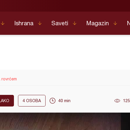
Ishrana
Saveti
Magazin
a rovrćem
LAKO
4
OSOBA
40 min
125