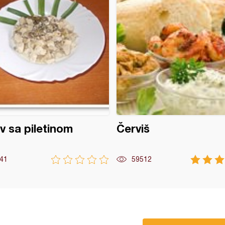
iv sa piletinom
Červiš
41
59512