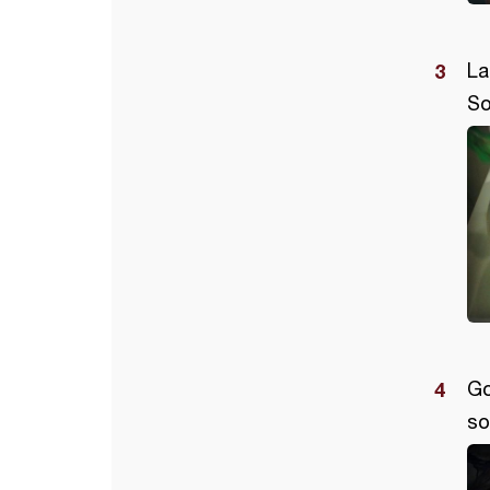
La
So
Go
so