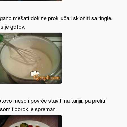
gano mešati dok ne proključa i skloniti sa ringle.
s je gotov.
tovo meso i povrće staviti na tanjir, pa preliti
som i obrok je spreman.