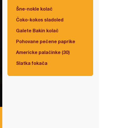
Šne-nokle kolač
Čoko-kokos sladoled
Galete Bakin kolač
Pohovane pečene paprike
Americke palačinke (30)
Slatka fokača