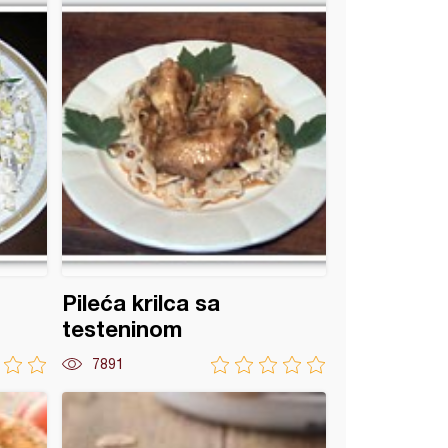
Pileća krilca sa
testeninom
7891