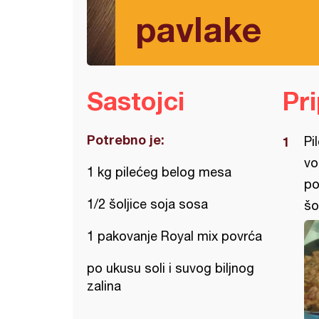
pavlake
Sastojci
Pr
Potrebno je:
Pi
vo
1 kg pilećeg belog mesa
po
1/2 šoljice soja sosa
šo
1 pakovanje Royal mix povrća
po ukusu soli i suvog biljnog
zalina