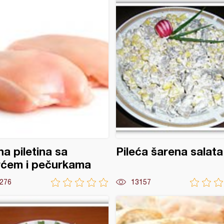
a piletina sa
Pileća šarena salata
rćem i pečurkama
276
13157