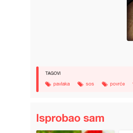
TAGOVI
pavlaka
sos
povrće
Isprobao sam