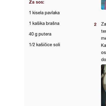
Za sos:
1 kisela pavlaka
1 kašika brašna
Za
te
40 g putera
me
1/2 kašičice soli
Ka
os
do