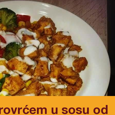
 rovrćem u sosu od