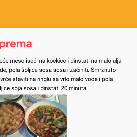
iprema
leće meso iseći na kockice i dinstati na malo ulja,
de, pola šoljice sosa sosa i začiniti. Smrznuto
vrće staviti na ringlu sa vrlo malo vode i pola
ljice soja sosa i dinstati 20 minuta.