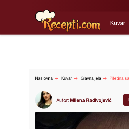
Kuvar
Naslovna
Kuvar
Glavna jela
Piletina s
Milena Radivojević
Autor: