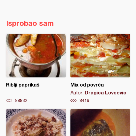
Isprobao sam
Riblji paprikaš
Mix od povrća
Dragica Lovcevic
Autor:
88832
8416