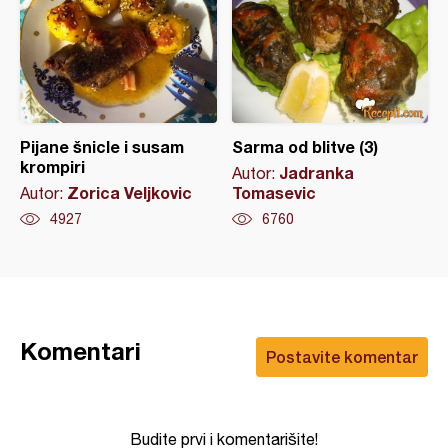
Pijane šnicle i susam
Sarma od blitve (3)
krompiri
Jadranka
Autor:
Zorica Veljkovic
Tomasevic
Autor:
4927
6760
Komentari
Postavite komentar
Budite prvi i komentarišite!