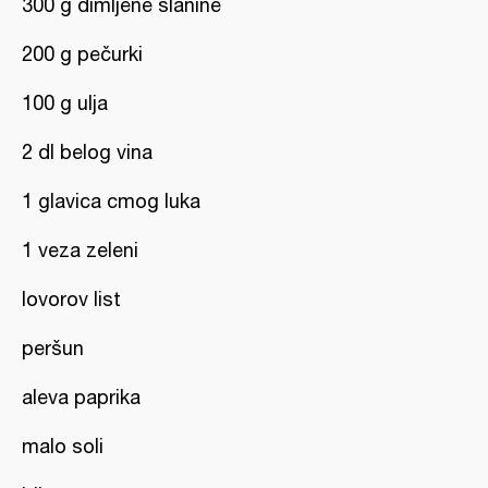
300 g dimljene slanine
200 g pečurki
100 g ulja
2 dl belog vina
1 glavica cmog luka
1 veza zeleni
lovorov list
peršun
aleva paprika
malo soli