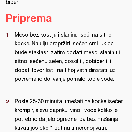
biber
Priprema
Meso bez kostiju i slaninu iseći na sitne
kocke. Na ulju propržiti isečen crni luk da
bude staklast, zatim dodati meso, slaninu i
sitno isečenu zelen, posoliti, pobiberiti i
dodati lovor list i na tihoj vatri dinstati, uz
povremeno dolivanje pomalo tople vode.
Posle 25-30 minuta umešati na kocke isečen
krompir, alevu papriku, vino i vode koliko je
potrebno da jelo ogrezne, pa bez mešanja
kuvati još oko 1 sat na umerenoj vatri.