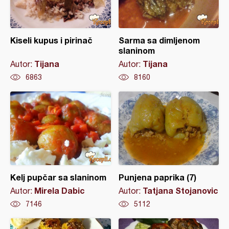
Kiseli kupus i pirinač
Sarma sa dimljenom
slaninom
Tijana
Tijana
Autor:
Autor:
6863
8160
Kelj pupčar sa slaninom
Punjena paprika (7)
Mirela Dabic
Tatjana Stojanovic
Autor:
Autor:
7146
5112