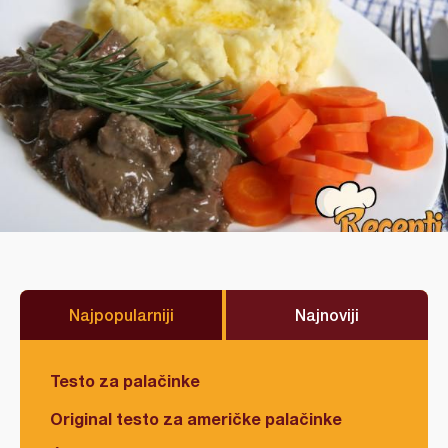
Najpopularniji
Najnoviji
Testo za palačinke
Original testo za američke palačinke