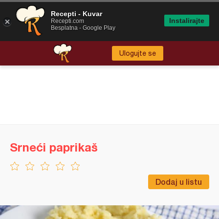
Recepti - Kuvar
Instalirajte
Recepti.com
Besplatna - Google Play
Ulogujte se
Srneći paprikaš
Dodaj u listu