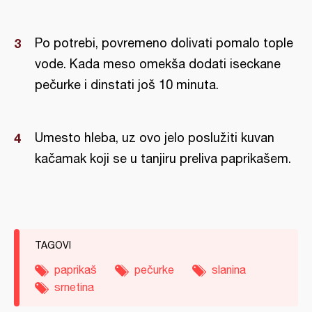
Po potrebi, povremeno dolivati pomalo tople
vode. Kada meso omekša dodati iseckane
pečurke i dinstati još 10 minuta.
Umesto hleba, uz ovo jelo poslužiti kuvan
kačamak koji se u tanjiru preliva paprikašem.
TAGOVI
paprikaš
pečurke
slanina
srnetina