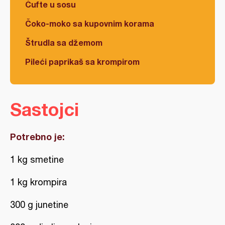
Ćufte u sosu
Čoko-moko sa kupovnim korama
Štrudla sa džemom
Pileći paprikaš sa krompirom
Sastojci
Potrebno je:
1 kg smetine
1 kg krompira
300 g junetine