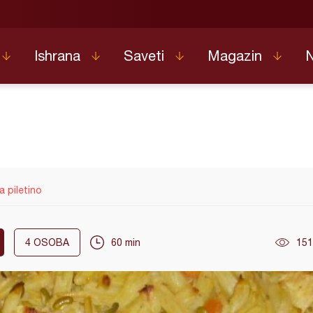
Ishrana
Saveti
Magazin
a piletino
4
OSOBA
60 min
151