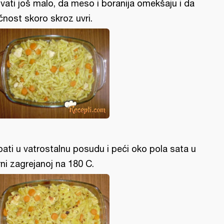
vati još malo, da meso i boranija omekšaju i da
čnost skoro skroz uvri.
pati u vatrostalnu posudu i peći oko pola sata u
rni zagrejanoj na 180 C.