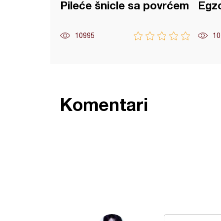
Pileće šnicle sa povrćem
Egzo
10995
10
Komentari