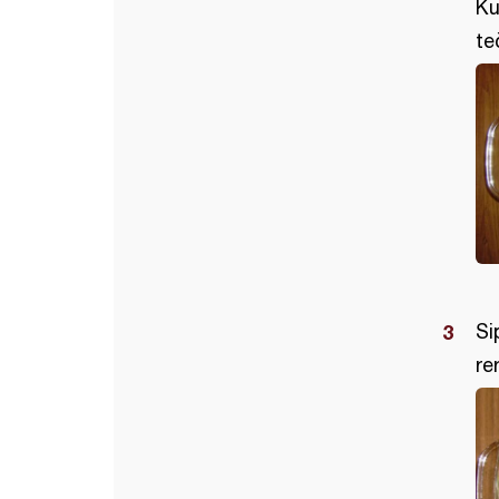
Ku
te
Si
re