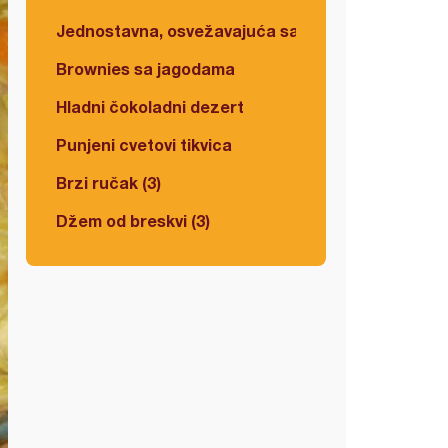
Jednostavna, osvežavajuća salata
Brownies sa jagodama
Hladni čokoladni dezert
Punjeni cvetovi tikvica
Brzi ručak (3)
Džem od breskvi (3)