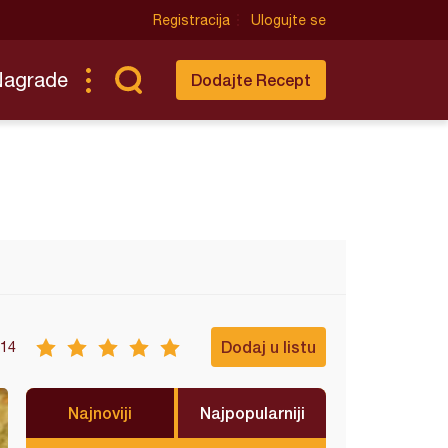
Registracija
Ulogujte se
Nagrade
Dodajte Recept
Dodaj u listu
14
Najnoviji
Najpopularniji