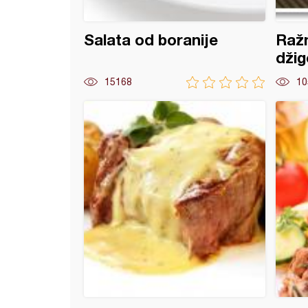
Salata od boranije
Ražn
džig
15168
10
a salata sa graškom