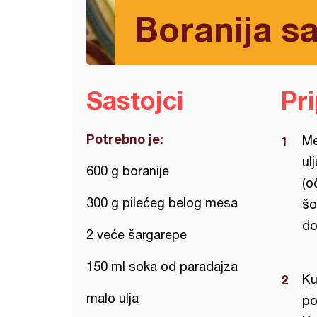
Boranija sa
Sastojci
Pr
Potrebno je:
Me
ul
600 g boranije
(o
300 g pilećeg belog mesa
šo
do
2 veće šargarepe
150 ml soka od paradajza
Ku
malo ulja
po