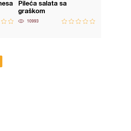
mesa
Pileća salata sa
graškom
10993