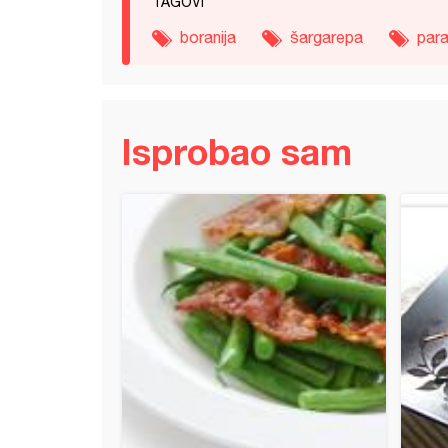
TAGOVI
boranija
šargarepa
para
Isprobao sam
e lazanje