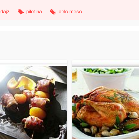
dajz
piletina
belo meso