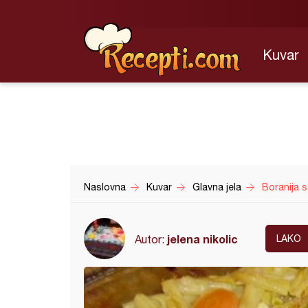
Kuvar
Naslovna
Kuvar
Glavna jela
Boranija s
jelena nikolic
Autor:
LAKO