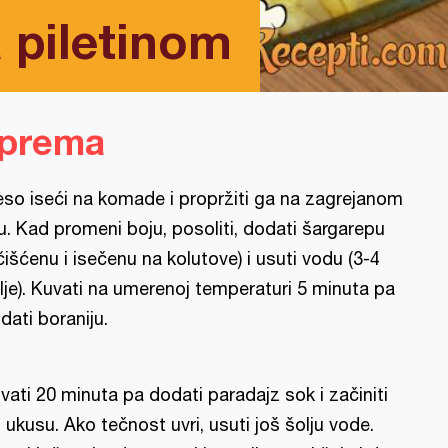
 piletinom
iprema
so iseći na komade i propržiti ga na zagrejanom
ju. Kad promeni boju, posoliti, dodati šargarepu
čišćenu i isečenu na kolutove) i usuti vodu (3-4
lje). Kuvati na umerenoj temperaturi 5 minuta pa
dati boraniju.
vati 20 minuta pa dodati paradajz sok i začiniti
 ukusu. Ako tečnost uvri, usuti još šolju vode.