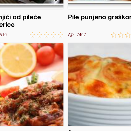
jići od pileće
Pile punjeno grašk
erice
510
7407