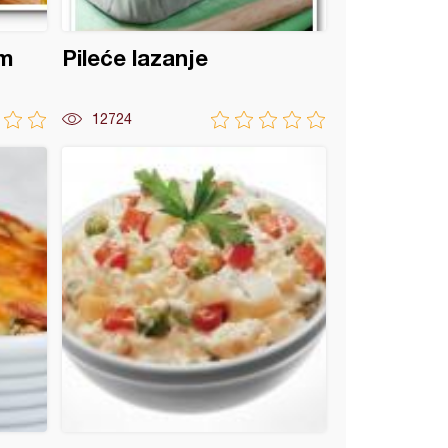
om
Pileće lazanje
12724