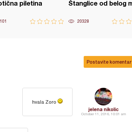
tična piletina
Štanglice od belog 
101
20328
Postavite komentar
hvala Zoro
jelena nikolic
October 11, 2016, 10:01 am