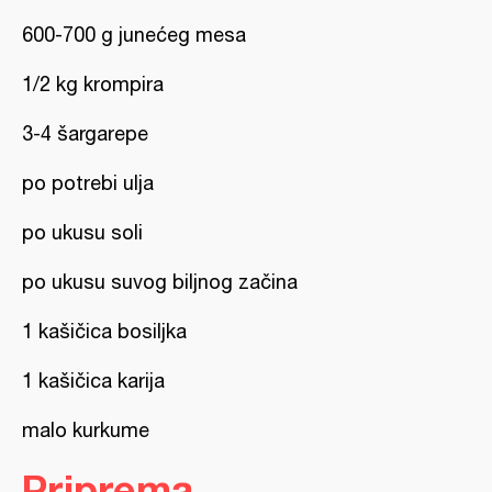
600-700 g junećeg mesa
1/2 kg krompira
3-4 šargarepe
po potrebi ulja
po ukusu soli
po ukusu suvog biljnog začina
1 kašičica bosiljka
1 kašičica karija
malo kurkume
Priprema