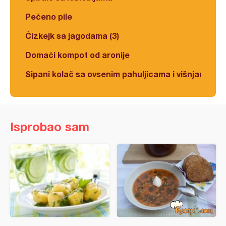
Pečeno pile
Čizkejk sa jagodama (3)
Domaći kompot od aronije
Sipani kolač sa ovsenim pahuljicama i višnjama
Isprobao sam