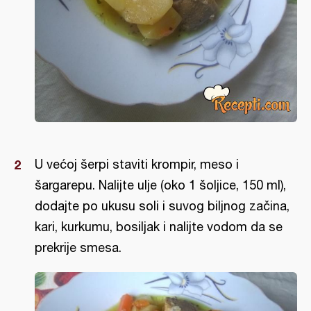
U većoj šerpi staviti krompir, meso i
šargarepu. Nalijte ulje (oko 1 šoljice, 150 ml),
dodajte po ukusu soli i suvog biljnog začina,
kari, kurkumu, bosiljak i nalijte vodom da se
prekrije smesa.