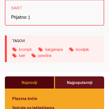
SAVET
Prijatno :)
TAGOVI
krompir
šargarepa
bosiljak
kari
junetina
Najnoviji
Najpopularniji
Plazma šnite
Spirale sa leblebijama