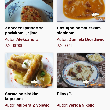
Zapečeni pirinač sa
Pasulj sa hamburškom
pavlakom i jajima
slaninom
Aleksandra
Danijela Djordjevic
Autor:
Autor:
18708
7871
Sarme sa slatkim
Pilav (9)
kupusom
Mubera Živojević
Verica Nikolić
Autor:
Autor: