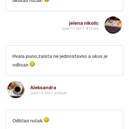
ukusan rucak!
jelena nikolic
June 17, 2017, 9:12 pm
Hvala puno,zaista ne jednostavno a ukus je
odlican
Aleksandra
June 13, 2017, 6:09 pm
Odličan ručak