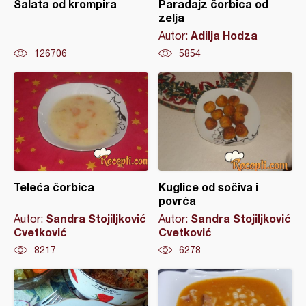
Salata od krompira
Paradajz čorbica od
zelja
Adilja Hodza
Autor:
126706
5854
Teleća čorbica
Kuglice od sočiva i
povrća
Sandra Stojiljković
Sandra Stojiljković
Autor:
Autor:
Cvetković
Cvetković
8217
6278