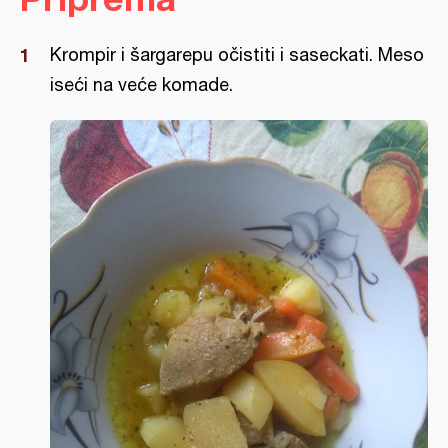
Krompir i šargarepu očistiti i saseckati. Meso
iseći na veće komade.