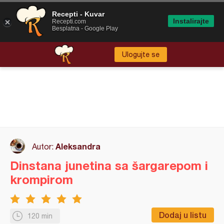
Recepti - Kuvar
Instalirajte
Recepti.com
Besplatna - Google Play
Ulogujte se
Aleksandra
Autor:
Dinstana junetina sa šargarepom i
krompirom
Dodaj u listu
120 min