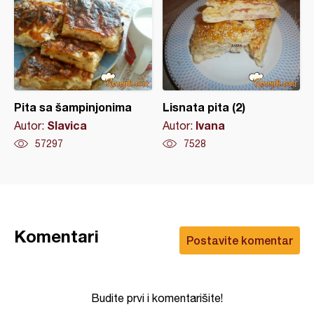
Pita sa šampinjonima
Lisnata pita (2)
Slavica
Ivana
Autor:
Autor:
57297
7528
Komentari
Postavite komentar
Budite prvi i komentarišite!