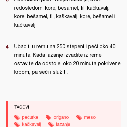
redosledom: kore, besamel, fil, kačkavalj,
kore, bešamel, fil, kaškavalj, kore, bešamel i
kačkavalj.
Ubaciti u rernu na 250 stepeni i peći oko 40
minuta. Kada lazanje izvadite iz rerne
ostavite da odstoje, oko 20 minuta pokrivene
krpom, pa seći i služiti.
TAGOVI
pečurke
origano
meso
kačkavalj
lazanje