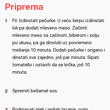
Priprema
Fil: Izdinstati pečurke. U veću šerpu izdinstati
luk pa dodati mleveno meso. Začiniti
mleveno meso sa začinom, biberom i solju
po ukusu, pa ga dinstati uz povremeno
mešanje 10 minuta. Dodati pečurke i origano i
dinstati sve zajedno, još par minuta. Sipati
tomatello i ostaviti da se krčka, još 10
minuta.
Spremiti bešamel sos.
Podmazati pleh i redjati lazanje, ovim