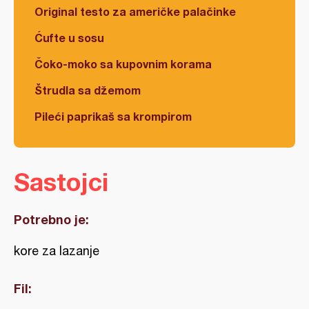
Original testo za američke palačinke
Ćufte u sosu
Čoko-moko sa kupovnim korama
Štrudla sa džemom
Pileći paprikaš sa krompirom
Sastojci
Potrebno je:
kore za lazanje
Fil: