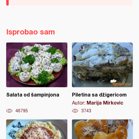
Isprobao sam
Salata od šampinjona
Piletina sa džigericom
Marija Mirkovic
Autor:
46795
3743