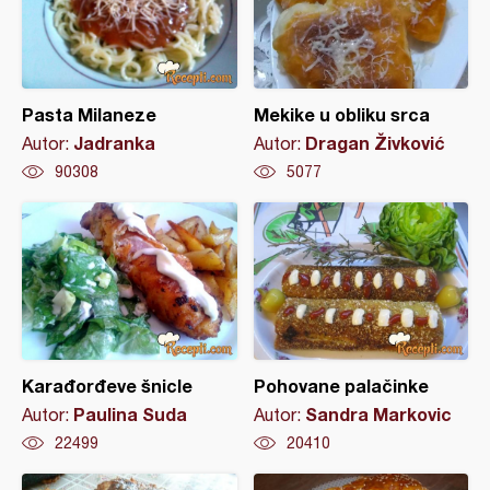
Pasta Milaneze
Mekike u obliku srca
Jadranka
Dragan Živković
Autor:
Autor:
90308
5077
Karađorđeve šnicle
Pohovane palačinke
Paulina Suda
Sandra Markovic
Autor:
Autor:
22499
20410