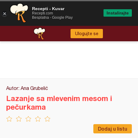
Recepti - Kuvar
Instalirajte
Recepti.com
Besplatna - Google Play
Ulogujte se
Autor: Ana Grubelić
Lazanje sa mlevenim mesom i
pečurkama
Dodaj u listu