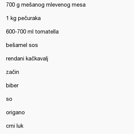
700 g mešanog mlevenog mesa
1 kg pečuraka
600-700 ml tomatella
bešamel sos
rendani kačkavalj
začin
biber
so
origano
crni luk