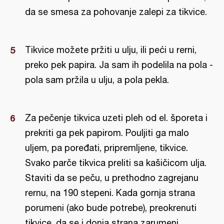
da se smesa za pohovanje zalepi za tikvice.
Tikvice možete pržiti u ulju, ili peći u rerni,
preko pek papira. Ja sam ih podelila na pola -
pola sam pržila u ulju, a pola pekla.
Za pečenje tikvica uzeti pleh od el. šporeta i
prekriti ga pek papirom. Pouljiti ga malo
uljem, pa poređati, pripremljene, tikvice.
Svako parče tikvica preliti sa kašičicom ulja.
Staviti da se peču, u prethodno zagrejanu
rernu, na 190 stepeni. Kada gornja strana
porumeni (ako bude potrebe), preokrenuti
tikvice, da se i donja strana zarumeni.