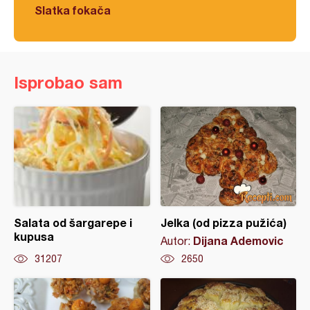
Slatka fokača
Isprobao sam
Salata od šargarepe i
Jelka (od pizza pužića)
kupusa
Dijana Ademovic
Autor:
31207
2650