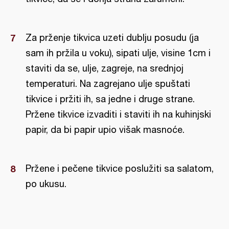
Za prženje tikvica uzeti dublju posudu (ja
sam ih pržila u voku), sipati ulje, visine 1cm i
staviti da se, ulje, zagreje, na srednjoj
temperaturi. Na zagrejano ulje spuštati
tikvice i pržiti ih, sa jedne i druge strane.
Pržene tikvice izvaditi i staviti ih na kuhinjski
papir, da bi papir upio višak masnoće.
Pržene i pečene tikvice poslužiti sa salatom,
po ukusu.