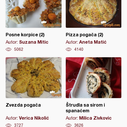
Posne korpice (2)
Pizza pogača (2)
Suzana Mitic
Aneta Matić
Autor:
Autor:
5062
4140
Zvezda pogača
Štrudla sa sirom i
spanaćem
Verica Nikolić
Milica Zivkovic
Autor:
Autor:
3727
3626