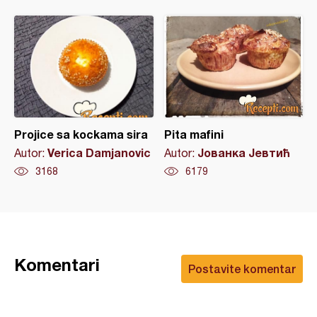
Projice sa kockama sira
Pita mafini
Verica Damjanovic
Јованка Јевтић
Autor:
Autor:
3168
6179
Komentari
Postavite komentar