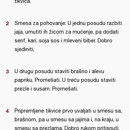
tikvica.
Smesa za pohovanje: U jednu posudu razbiti
jaja, umutiti ih žicom za mućenje, pa dodati
senf, kari, soja sos i mleveni biber. Dobro
sjediniti,
U drugu posudu staviti brašno i alevu
papriku. Promešati. U treću posudu staviti
prezle i susam. Promešati.
Pripremljene tikvice prvo uvaljati u smesu sa,
brašnom, pa u smesu sa jajima i, na kraju, u
smesu sa prezlama. Dobro rukom pritisnuti,