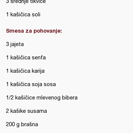
3 srednje tikvice
1 kašičica soli
Smesa za pohovanje:
3 jajeta
1 kašičica senfa
1 kašičica karija
1 kašičica soja sosa
1/2 kašičice mlevenog bibera
2 kašike susama
200 g brašna