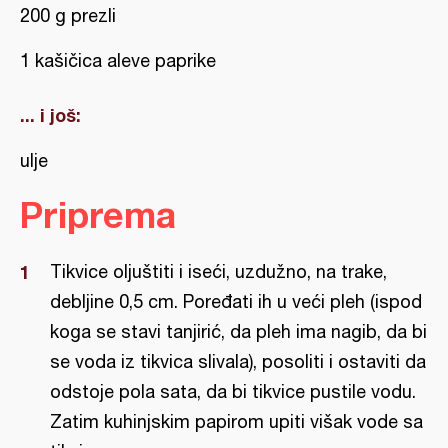
200 g prezli
1 kašičica aleve paprike
... i još:
ulje
Priprema
Tikvice oljuštiti i iseći, uzdužno, na trake,
debljine 0,5 cm. Poređati ih u veći pleh (ispod
koga se stavi tanjirić, da pleh ima nagib, da bi
se voda iz tikvica slivala), posoliti i ostaviti da
odstoje pola sata, da bi tikvice pustile vodu.
Zatim kuhinjskim papirom upiti višak vode sa