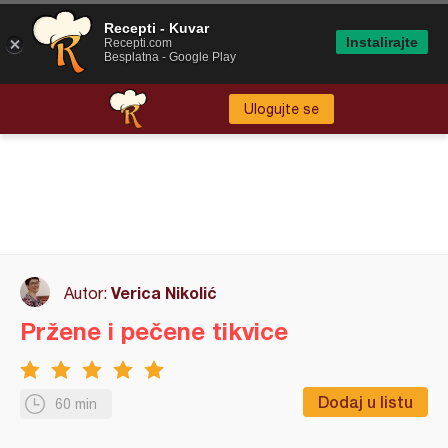
Recepti - Kuvar
Instalirajte
Recepti.com
Besplatna - Google Play
Ulogujte se
Verica Nikolić
Autor:
Pržene i pečene tikvice
Dodaj u listu
60 min