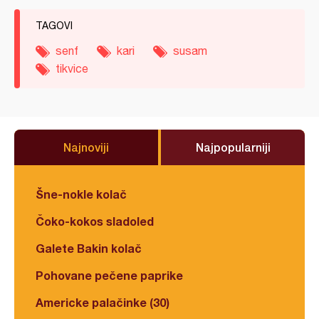
TAGOVI
senf
kari
susam
tikvice
Najnoviji
Najpopularniji
Šne-nokle kolač
Čoko-kokos sladoled
Galete Bakin kolač
Pohovane pečene paprike
Americke palačinke (30)