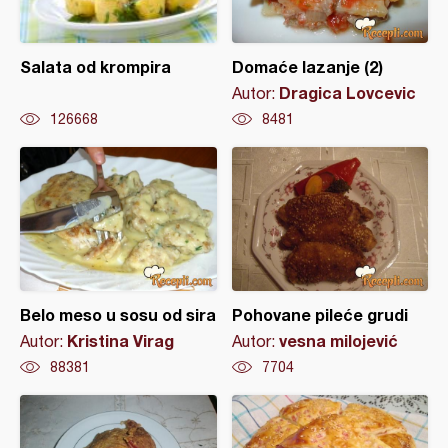
Salata od krompira
Domaće lazanje (2)
Dragica Lovcevic
Autor:
126668
8481
Belo meso u sosu od sira
Pohovane pileće grudi
Kristina Virag
vesna milojević
Autor:
Autor:
88381
7704