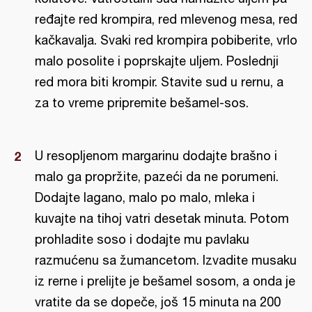
ređajte red krompira, red mlevenog mesa, red
kačkavalja. Svaki red krompira pobiberite, vrlo
malo posolite i poprskajte uljem. Poslednji
red mora biti krompir. Stavite sud u rernu, a
za to vreme pripremite bešamel-sos.
U resopljenom margarinu dodajte brašno i
malo ga propržite, pazeći da ne porumeni.
Dodajte lagano, malo po malo, mleka i
kuvajte na tihoj vatri desetak minuta. Potom
prohladite soso i dodajte mu pavlaku
razmućenu sa žumancetom. Izvadite musaku
iz rerne i prelijte je bešamel sosom, a onda je
vratite da se dopeče, još 15 minuta na 200