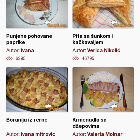
Punjene pohovane
Pita sa šunkom i
paprike
kačkavaljem
Ivana
Verica Nikolić
Autor:
Autor:
6385
46795
Boranija iz rerne
Krmenadla sa
džepovima
ivana mitrovic
Valeria Molnar
Autor:
Autor: