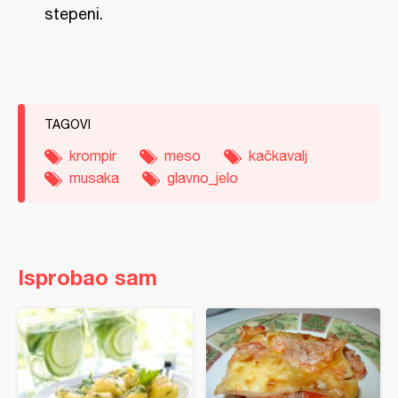
stepeni.
TAGOVI
krompir
meso
kačkavalj
musaka
glavno_jelo
Isprobao sam