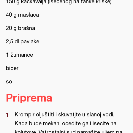
150 g kačkavalja (isečenog na tanke kriške)
40 g maslaca
20 g brašna
2,5 dl pavlake
1 žumance
biber
so
Priprema
Krompir oljuštiti i skuvatjte u slanoj vodi.
Kada bude mekan, ocedite ga i isecite na
kolutove. Vatrostalni sud namažite uljem pa