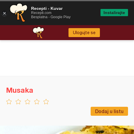
Recepti - Kuvar
Instalirajte
Recepti.com
Besplatna - Google Play
Ulogujte se
Musaka
Dodaj u listu