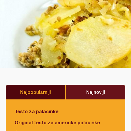
Najpopularniji
Najnoviji
Testo za palačinke
Original testo za američke palačinke