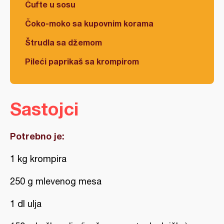
Ćufte u sosu
Čoko-moko sa kupovnim korama
Štrudla sa džemom
Pileći paprikaš sa krompirom
Sastojci
Potrebno je:
1 kg krompira
250 g mlevenog mesa
1 dl ulja