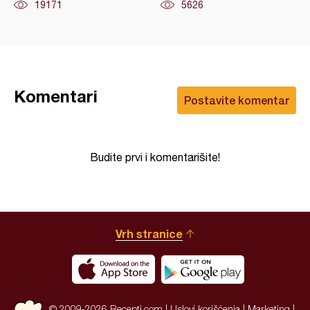
19171
5626
Komentari
Postavite komentar
Budite prvi i komentarišite!
Vrh stranice
© 2009-2026 Recepti.com |
Uslovi korišćenja
|
Marketing
|